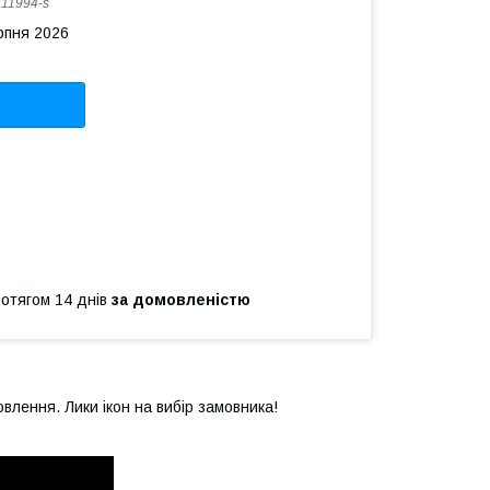
:
11994-s
рпня 2026
ротягом 14 днів
за домовленістю
овлення. Лики ікон на вибір замовника!