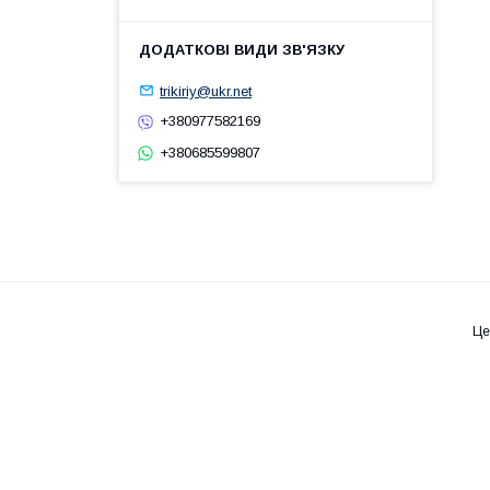
trikiriy@ukr.net
+380977582169
+380685599807