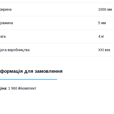
Ширина
1000 мм
Довжина
5 мм
ага
4 кг
ата виробництва
XXI век
нформація для замовлення
іна:
1 960 ₴/комплект