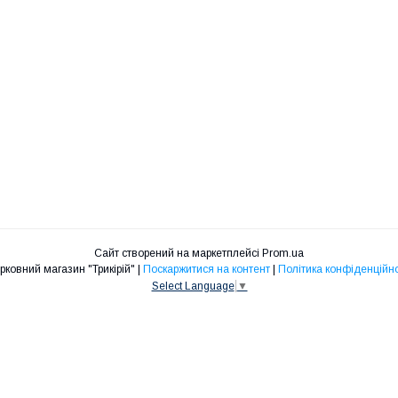
Сайт створений на маркетплейсі
Prom.ua
Церковний магазин "Трикірій" |
Поскаржитися на контент
|
Політика конфіденційно
Select Language
▼