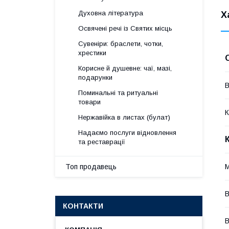
Духовна література
Х
Освячені речі із Святих місць
Сувеніри: браслети, чотки,
хрестики
Корисне й душевне: чаї, мазі,
подарунки
В
Поминальні та ритуальні
товари
К
Нержавійка в листах (булат)
Надаємо послуги відновлення
та реставрації
М
Топ продавець
В
КОНТАКТИ
В