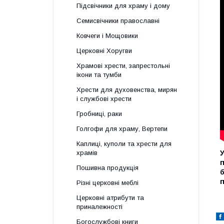
Підсвічники для храму і дому
Семисвічники православні
Ковчеги і Мощовики
Церковні Хоругви
Храмові хрести, запрестольні
ікони та тумби
Хрести для духовенства, мирян
і службові хрести
Гробниці, раки
Голгофи для храму, Вертепи
Каплиці, куполи та хрести для
У
храмів
п
Пошивна продукція
б
п
Різні церковні меблі
Церковні атрибути та
приналежності
Богослужбові книги