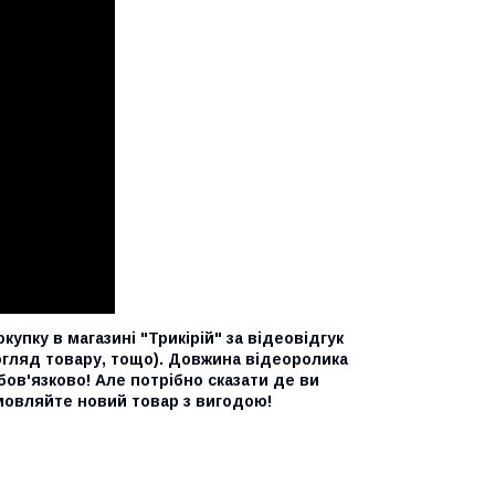
упку в магазині "Трикірій" за відеовідгук
 огляд товару, тощо). Довжина відеоролика
бов'язково! Але потрібно сказати де ви
амовляйте новий товар з вигодою!