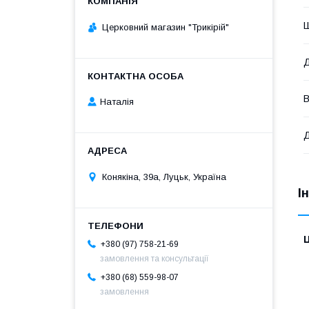
Церковний магазин "Трикірій"
В
Наталія
Д
Конякіна, 39а, Луцьк, Україна
І
Ц
+380 (97) 758-21-69
замовлення та консультації
+380 (68) 559-98-07
замовлення