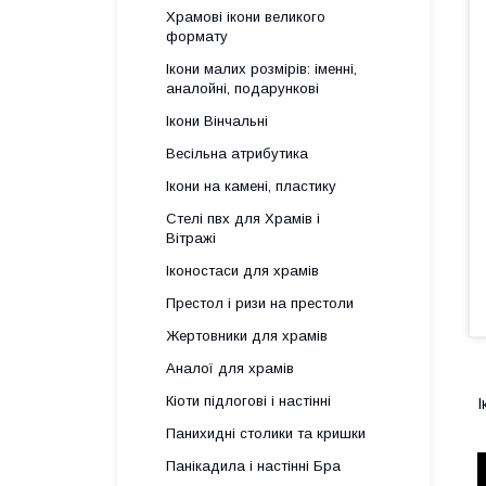
Храмові ікони великого
формату
Ікони малих розмірів: іменні,
аналойні, подарункові
Ікони Вінчальні
Весільна атрибутика
Ікони на камені, пластику
Стелі пвх для Храмів і
Вітражі
Іконостаси для храмів
Престол і ризи на престоли
Жертовники для храмів
Аналої для храмів
Кіоти підлогові і настінні
І
Панихидні столики та кришки
Панікадила і настінні Бра