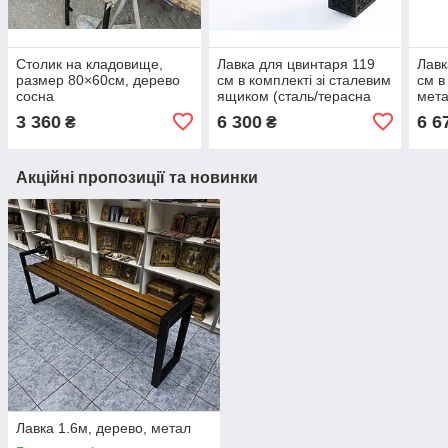
Столик на кладовище,
Лавка для цвинтаря 119
Лавк
размер 80×60см, дерево
см в комплекті зі сталевим
см в
сосна
ящиком (сталь/терасна
мет
дошка)
(ста
3 360
6 300
6 6
₴
₴
Акційні пропозиції та новинки
Лавка 1.6м, дерево, метал