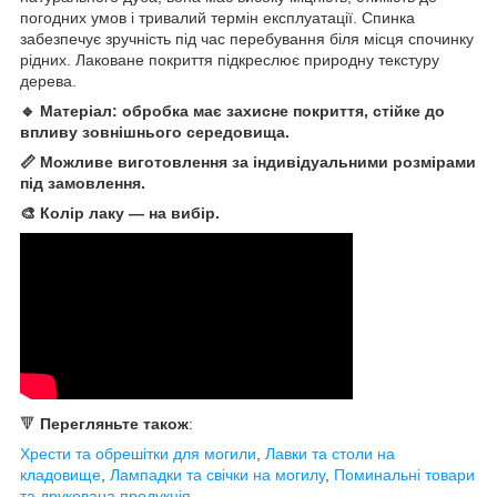
погодних умов і тривалий термін експлуатації. Спинка
забезпечує зручність під час перебування біля місця спочинку
рідних. Лаковане покриття підкреслює природну текстуру
дерева.
🔹 Матеріал: обробка має захисне покриття, стійке до
впливу зовнішнього середовища.
📏 Можливе виготовлення за індивідуальними розмірами
під замовлення.
🎨 Колір лаку — на вибір.
🔻
Перегляньте також
:
Хрести та обрешітки для могили
,
Лавки та столи на
кладовище
,
Лампадки та свічки на могилу
,
Поминальні товари
та друкована продукція