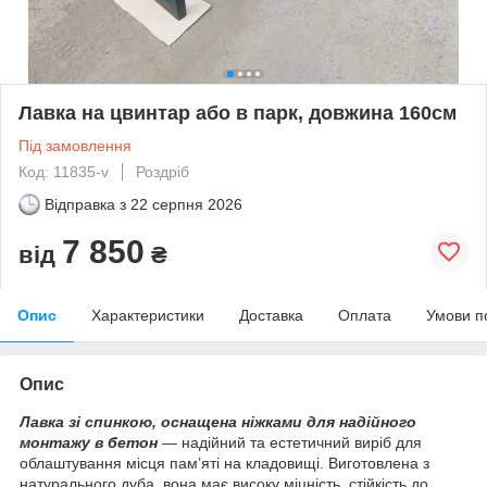
Лавка на цвинтар або в парк, довжина 160см
Під замовлення
Код: 11835-v
Роздріб
Відправка з
22 серпня 2026
7 850
від
₴
Опис
Характеристики
Доставка
Оплата
Умови п
Опис
Лавка зі спинкою, оснащена ніжками для надійного
монтажу в бетон
— надійний та естетичний виріб для
облаштування місця пам’яті на кладовищі. Виготовлена з
натурального дуба, вона має високу міцність, стійкість до