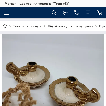
Магазин церковних товарів "Трикірій"
Товари та послуги
Підсвічники для храму і дому
Підс