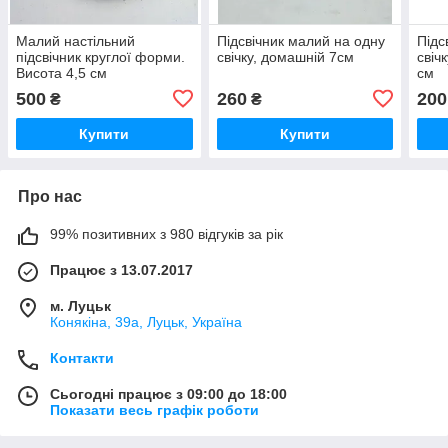
Малий настільний
Підсвічник малий на одну
Підс
підсвічник круглої форми.
свічку, домашній 7см
свіч
Висота 4,5 см
см
500
260
200
₴
₴
Купити
Купити
Про нас
99% позитивних з 980 відгуків за рік
Працює з 13.07.2017
м. Луцьк
Конякіна, 39а, Луцьк, Україна
Контакти
Сьогодні працює з 09:00 до 18:00
Показати весь графік роботи