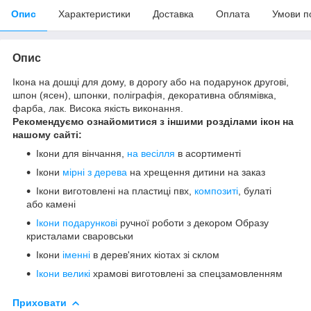
Опис
Характеристики
Доставка
Оплата
Умови п
Опис
Ікона на дошці для дому, в дорогу або на подарунок другові,
шпон (ясен), шпонки, поліграфія, декоративна облямівка,
фарба, лак. Висока якість виконання.
Рекомендуємо ознайомитися з іншими розділами ікон на
нашому сайті:
Ікони для вінчання,
на весілля
в асортименті
Ікони
мірні з дерева
на хрещення дитини на заказ
Ікони виготовлені на пластиці пвх,
композиті
, булаті
або камені
Ікони подарункові
ручної роботи з декором Образу
кристалами сваровськи
Ікони
іменні
в дерев'яних кіотах зі склом
Ікони великі
храмові виготовлені за спецзамовленням
Приховати