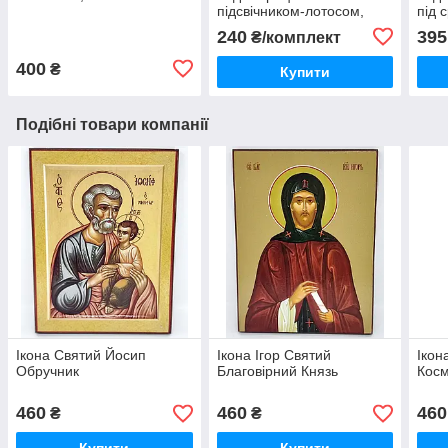
підсвічником-лотосом,
під 
павучок і свічка з вощини
240
395
₴/комплект
400
₴
Купити
Подібні товари компанії
Ікона Святий Йосип
Ікона Ігор Святий
Ікон
Обручник
Благовірний Князь
Косм
460
460
460
₴
₴