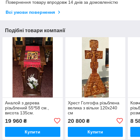
Повернення товару впродовж 14 днів за домовленістю
Всі умови повернення
Подібні товари компанії
Аналой з дерева
Хрест Голгофа різьблена
Ковч
різьблений 55*58 см.,
велика з вільхи 120х240
різь
висота 135см.
см
розм
(спецзамовлення)
19 960
20 800
8 5
₴
₴
Купити
Купити