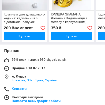
Комплект для домашнього
КРИШКА ЗЛАМАНА.
Кади
кадіння: кадильниця з
Домашня Кадильниця з
мета
підставкою, павучок,
металу з карбуванням,
ладан і свічка
висота 14см, діаметр 5см
200
350
280
₴/комплект
₴
(Греція)
Купити
Купити
Про нас
99% позитивних з 980 відгуків за рік
Працює з 13.07.2017
м. Луцьк
Конякіна, 39а, Луцьк, Україна
Контакти
Сьогодні вихідний
Показати весь графік роботи