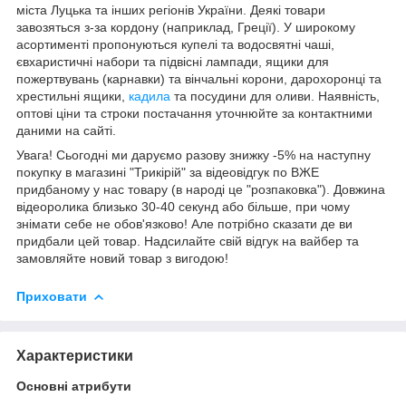
міста Луцька та інших регіонів України. Деякі товари
завозяться з-за кордону (наприклад, Греції). У широкому
асортименті пропонуються купелі та водосвятні чаші,
євхаристичні набори та підвісні лампади, ящики для
пожертвувань (карнавки) та вінчальні корони, дарохоронці та
хрестильні ящики,
кадила
та посудини для оливи. Наявність,
оптові ціни та строки постачання уточнюйте за контактними
даними на сайті.
Увага! Сьогодні ми даруємо разову знижку -5% на наступну
покупку в магазині "Трикірій" за відеовідгук по ВЖЕ
придбаному у нас товару (в народі це "розпаковка"). Довжина
відеоролика близько 30-40 секунд або більше, при чому
знімати себе не обов'язково! Але потрібно сказати де ви
придбали цей товар. Надсилайте свій відгук на вайбер та
замовляйте новий товар з вигодою!
Приховати
Характеристики
Основні атрибути