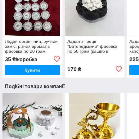
Ладан органічний, ручний
Ладан з Греції
Лада
заміс, різних ароматів
"Ватопедський" фасовка
аром
фасовка по 20 грам
по 50 грам (кашпо в
капс
(Україна)
комплект не входить)
35
225
₴/коробка
170
₴
Купити
Подібні товари компанії