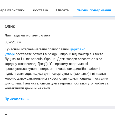
арактеристики
Доставка
Оплата
Умови повернення
Опис
Лампада на могилу скляна
8,5×21 см
церковної
Сучасний інтернет-магазин православної
утварі
поставляє оптом і в роздріб вироби від майстрів з міста
Луцька та інших регіонів України. Деякі товари завозяться з-за
кордону (наприклад, Греції). У широкому асортименті
пропонуються купелі і водосвятні чаші, євхаристійні набори і
підвісні лампади, ящики для пожертвувань (карнавки) і вінчальні
корони, дарохранительниці і хрестильні ящики, кадила і посудини
для оливи. Наявність, оптові ціни і терміни поставки уточнюйте за
контактними даними на сайті.
Приховати