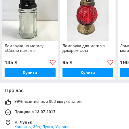
Лампадка на могилу
Лампадки для могил з
Ламп
«Світло пам’яті»
декором скла
моги
135
95
190
₴
₴
Купити
Купити
Про нас
99% позитивних з 983 відгуків за рік
Працює з 13.07.2017
м. Луцьк
Конякіна, 39а, Луцьк, Україна