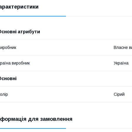
арактеристики
Основні атрибути
иробник
Власне в
раїна виробник
Україна
Основні
олір
Сірий
нформація для замовлення