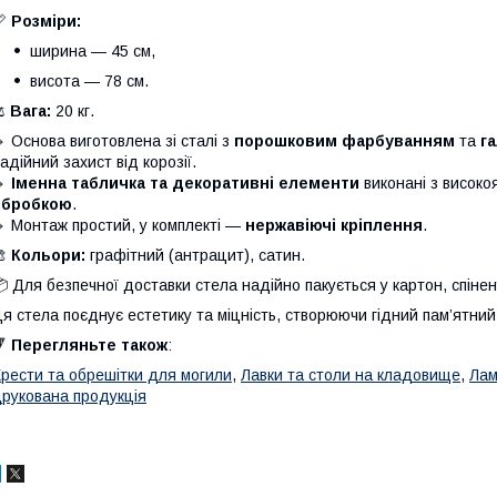
📏
Розміри:
ширина — 45 см,
висота — 78 см.
⚖️
Вага:
20 кг.
 Основа виготовлена зі сталі з
порошковим фарбуванням
та
г
адійний захист від корозії.
🔹
Іменна табличка та декоративні елементи
виконані з високоя
обробкою
.
 Монтаж простий, у комплекті —
нержавіючі кріплення
.
🎨
Кольори:
графітний (антрацит), сатин.
 Для безпечної доставки стела надійно пакується у картон, спінену
я стела поєднує естетику та міцність, створюючи гідний пам’ятний 
🔻
Перегляньте також
:
рести та обрешітки для могили
,
Лавки та столи на кладовище
,
Лам
рукована продукція