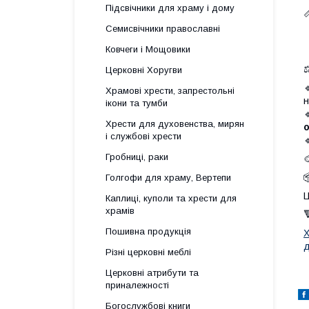
Підсвічники для храму і дому
Семисвічники православні
Ковчеги і Мощовики
Церковні Хоругви

Храмові хрести, запрестольні
н
ікони та тумби
Хрести для духовенства, мирян
і службові хрести

Гробниці, раки

Голгофи для храму, Вертепи
Ц
Каплиці, куполи та хрести для
храмів
Пошивна продукція
Х
д
Різні церковні меблі
Церковні атрибути та
приналежності
Богослужбові книги