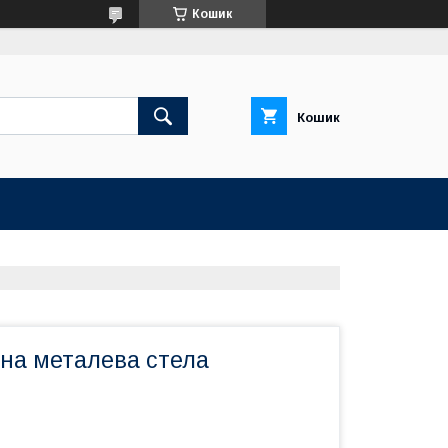
Кошик
Кошик
чна металева стела