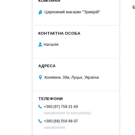
Ц
Церковний магазин "Трикірій"
Наталія
Конякіна, 39а, Луцьк, Україна
+380 (97) 758-21-69
замовлення та консультації
+380 (68) 559-98-07
замовлення