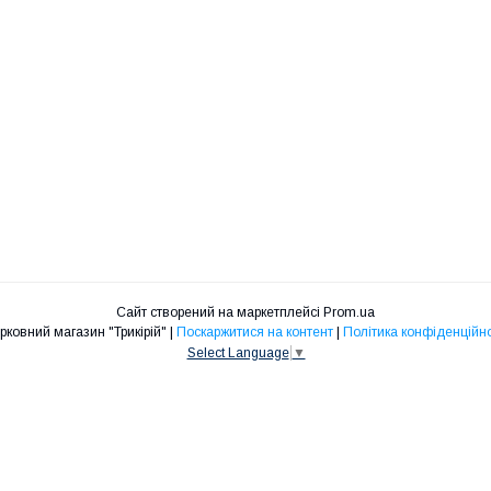
Сайт створений на маркетплейсі
Prom.ua
Церковний магазин "Трикірій" |
Поскаржитися на контент
|
Політика конфіденційно
Select Language
▼