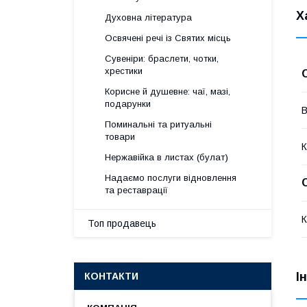
Х
Духовна література
Освячені речі із Святих місць
Сувеніри: браслети, чотки,
хрестики
Корисне й душевне: чаї, мазі,
подарунки
В
Поминальні та ритуальні
товари
К
Нержавійка в листах (булат)
Надаємо послуги відновлення
та реставрації
К
Топ продавець
І
КОНТАКТИ