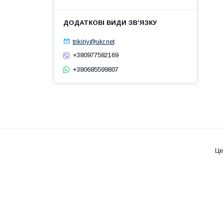
trikiriy@ukr.net
+380977582169
+380685599807