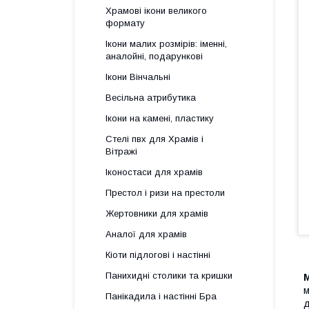
Храмові ікони великого
формату
Ікони малих розмірів: іменні,
аналойні, подарункові
Ікони Вінчальні
Весільна атрибутика
Ікони на камені, пластику
Стелі пвх для Храмів і
Вітражі
Іконостаси для храмів
Престол і ризи на престоли
Жертовники для храмів
Аналої для храмів
Кіоти підлогові і настінні
Панихидні столики та кришки
м
Панікадила і настінні Бра
д