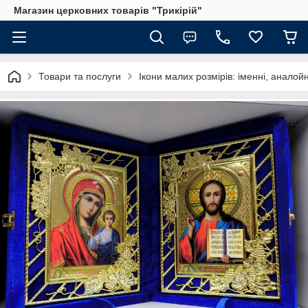
Магазин церковних товарів "Трикірій"
Товари та послуги
Ікони малих розмірів: іменні, аналойн