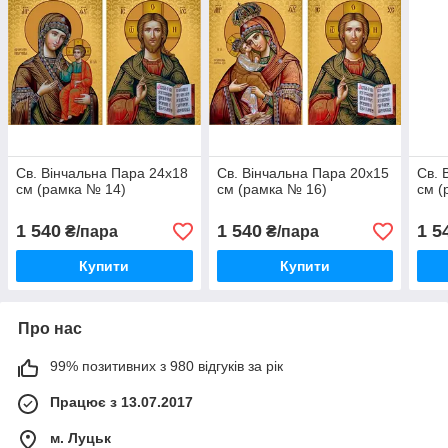
Св. Вінчальна Пара 24х18
Св. Вінчальна Пара 20х15
Св. 
см (рамка № 14)
см (рамка № 16)
см (
1 540
1 540
1 5
₴/пара
₴/пара
Купити
Купити
Про нас
99% позитивних з 980 відгуків за рік
Працює з 13.07.2017
м. Луцьк