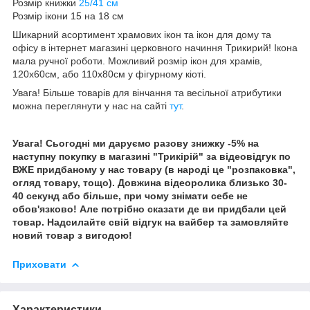
Розмір книжки
25/41 см
Розмір ікони 15 на 18 см
Шикарний асортимент храмових ікон та ікон для дому та
офісу в інтернет магазині церковного начиння Трикирий! Ікона
мала ручної роботи. Можливий розмір ікон для храмів,
120х60см, або 110х80см у фігурному кіоті.
Увага! Більше товарів для вінчання та весільної атрибутики
можна переглянути у нас на сайті
тут
.
Увага! Сьогодні ми даруємо разову знижку -5% на
наступну покупку в магазині "Трикірій" за відеовідгук по
ВЖЕ придбаному у нас товару (в народі це "розпаковка",
огляд товару, тощо). Довжина відеоролика близько 30-
40 секунд або більше, при чому знімати себе не
обов'язково! Але потрібно сказати де ви придбали цей
товар. Надсилайте свій відгук на вайбер та замовляйте
новий товар з вигодою!
Приховати
Характеристики