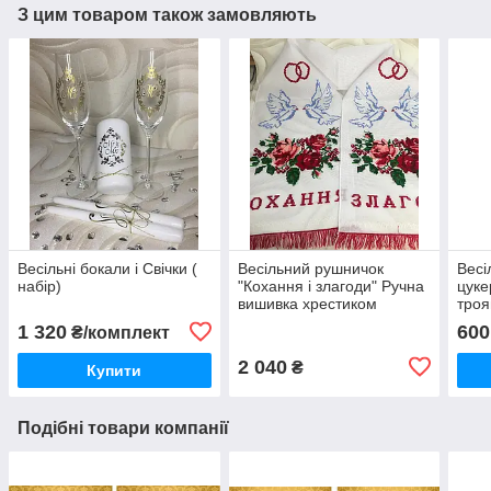
З цим товаром також замовляють
Весільні бокали і Свічки (
Весільний рушничок
Весі
набір)
"Кохання і злагоди" Ручна
цуке
вишивка хрестиком
троя
1 320
600
₴/комплект
2 040
₴
Купити
Подібні товари компанії