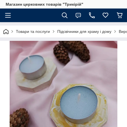
Магазин церковних товарів "Трикірій"
Товари та послуги
Підсвічники для храму і дому
Виро