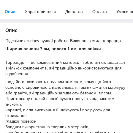
Опис
Характеристики
Доставка
Оплата
Умови п
Опис
Підсвічник із гіпсу ручної роботи. Виконані в стилі терраццо.
Ширина основи 7 см, висота 1 см, для свічки
Терраццо — це композитний матеріал, тобто він складається
з кількох компонентів, які традиційно використовуються для
оздоблення.
Іноді його називають штучним каменем, тому що його
основною сировиною є наповнювачі, такі як шматки мармуру
або граніту, які традиційно заливають бетоном, гіпсом.
Приготовану в такий спосіб суміш пресують під високим
тиском і,
нарешті, після висихання її шліфують і полірують для
отримання
гладкої поверхні.
Завдяки використанню твердих матеріалів,
вироби терраццо є надзвичайно міцними та стійкими до