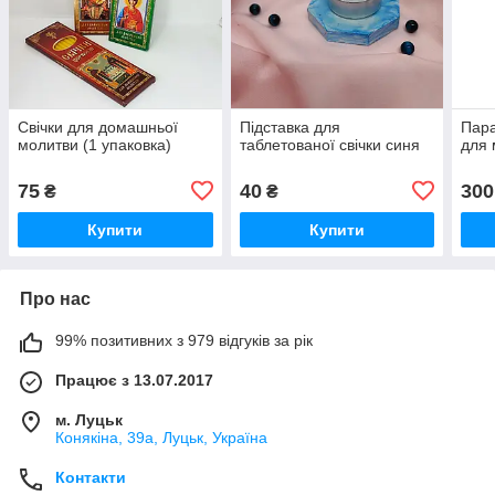
Свічки для домашньої
Підставка для
Пара
молитви (1 упаковка)
таблетованої свічки синя
для 
75
40
300
₴
₴
Купити
Купити
Про нас
99% позитивних з 979 відгуків за рік
Працює з 13.07.2017
м. Луцьк
Конякіна, 39а, Луцьк, Україна
Контакти