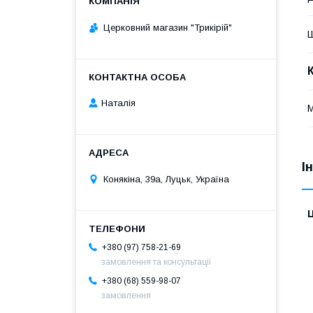
Церковний магазин "Трикірій"
Наталія
М
І
Конякіна, 39а, Луцьк, Україна
Ц
+380 (97) 758-21-69
замовлення та консультації
+380 (68) 559-98-07
замовлення