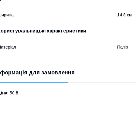
Ширина
14.8 см
Користувальницькі характеристики
атеріал
Папір
нформація для замовлення
іна:
50 ₴