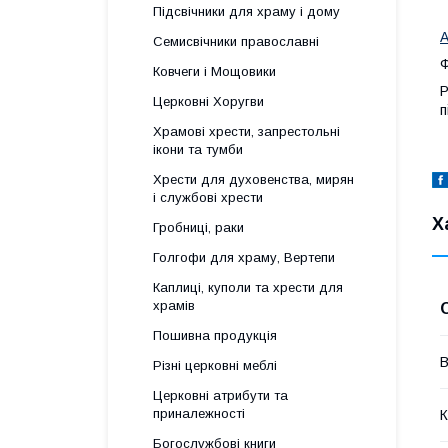
Підсвічники для храму і дому
А
Семисвічники православні
Ф
Ковчеги і Мощовики
Р
Церковні Хоругви
п
Храмові хрести, запрестольні
ікони та тумби
Хрести для духовенства, мирян
і службові хрести
Х
Гробниці, раки
Голгофи для храму, Вертепи
Каплиці, куполи та хрести для
храмів
Пошивна продукція
В
Різні церковні меблі
Церковні атрибути та
приналежності
К
Богослужбові книги