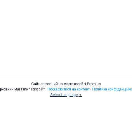
Сайт створений на маркетплейсі
Prom.ua
Церковний магазин "Трикірій" |
Поскаржитися на контент
|
Політика конфіденційно
Select Language
▼