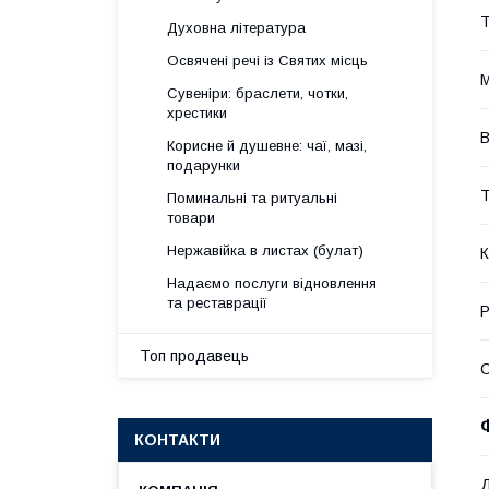
Т
Духовна література
Освячені речі із Святих місць
М
Сувеніри: браслети, чотки,
хрестики
В
Корисне й душевне: чаї, мазі,
подарунки
Т
Поминальні та ритуальні
товари
Нержавійка в листах (булат)
К
Надаємо послуги відновлення
та реставрації
Р
Топ продавець
КОНТАКТИ