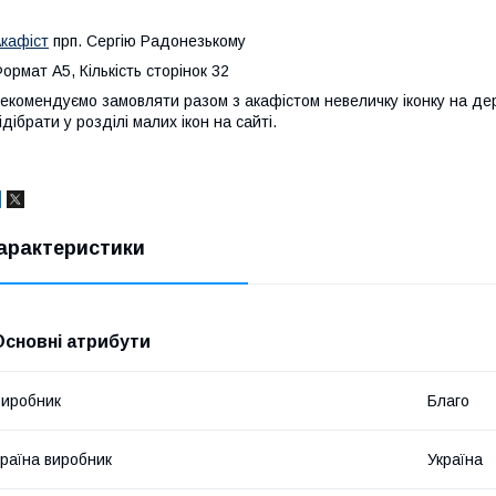
кафіст
прп. Сергію Радонезькому
ормат A5, Кількість сторінок 32
екомендуємо замовляти разом з акафістом невеличку іконку на дер
ідібрати у розділі малих ікон на сайті.
арактеристики
Основні атрибути
иробник
Благо
раїна виробник
Україна