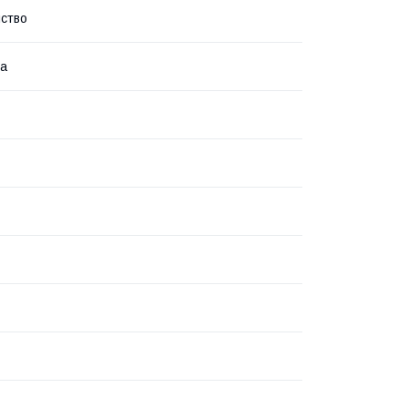
ство
ка