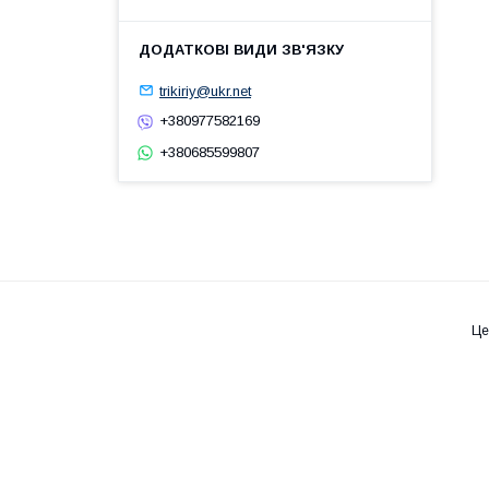
trikiriy@ukr.net
+380977582169
+380685599807