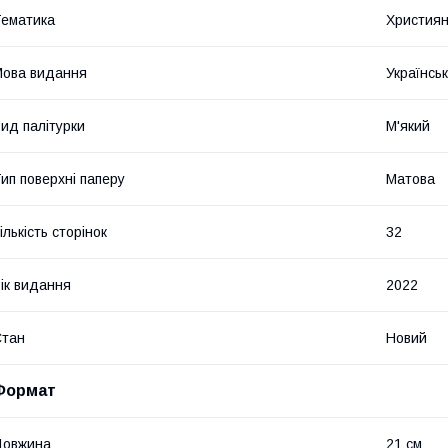
ематика
Християн
ова видання
Українсь
ид палітурки
М'який
ип поверхні паперу
Матова
ількість сторінок
32
ік видання
2022
Стан
Новий
Формат
Довжина
21 см