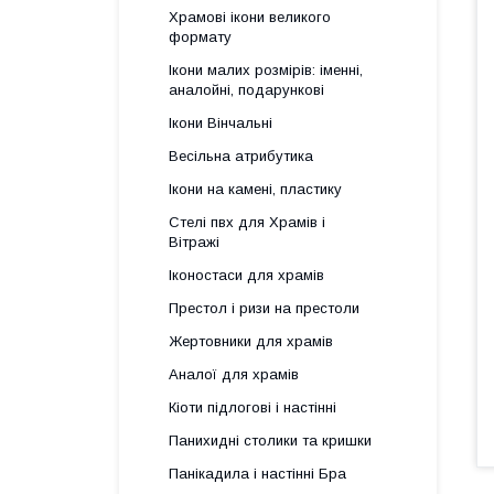
Храмові ікони великого
формату
Ікони малих розмірів: іменні,
аналойні, подарункові
Ікони Вінчальні
Весільна атрибутика
Ікони на камені, пластику
Стелі пвх для Храмів і
Вітражі
Іконостаси для храмів
Престол і ризи на престоли
Жертовники для храмів
Аналої для храмів
Кіоти підлогові і настінні
Панихидні столики та кришки
Панікадила і настінні Бра