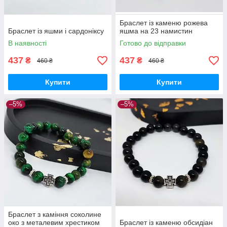
Браслет із каменю рожева
Браслет із яшми і сардоніксу
яшма на 23 намистин
В наявності
Готово до відправки
437
437
₴
₴
460 ₴
460 ₴
Купити
Купити
–5%
–5%
Браслет з каміння соколине
око з металевим хрестиком
Браслет із каменю обсидіан