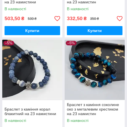
на 23 намистини
на 23 намистин
В наявності
В наявності
503,50
332,50
₴
₴
530 ₴
350 ₴
Купити
Купити
–5%
–5%
Браслет з каміння соколине
Браслет з каміння корал
око з металевим хрестиком
блакитний на 23 намистини
на 23 намистин
В наявності
В наявності