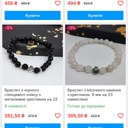
456
494
₴
₴
480 ₴
520 ₴
Купити
Купити
–5%
–5%
Браслет з чорного
Браслет з місячного каміння
глянцевого оніксу з
з хрестиком, 8 мм на 23
металевим хрестиком на 23
намистини
намистини
В наявності
Готово до відправки
351,50
389,50
₴
₴
370 ₴
410 ₴