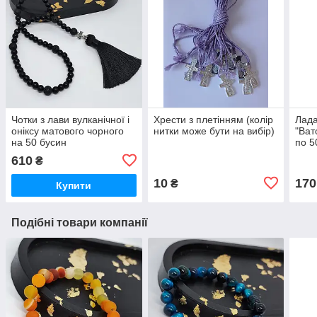
Чотки з лави вулканічної і
Хрести з плетінням (колір
Лада
оніксу матового чорного
нитки може бути на вибір)
"Ват
на 50 бусин
по 5
комп
610
₴
10
170
₴
Купити
Подібні товари компанії