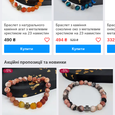
Браслет з натурального
Браслет з каміння
Брас
каміння агат з металевим
соколине око з металевим
онік
хрестиком на 23 намистин
хрестиком на 23 намистин
мета
23 н
490
494
332
₴
₴
520 ₴
Купити
Купити
Акційні пропозиції та новинки
–5%
–5%