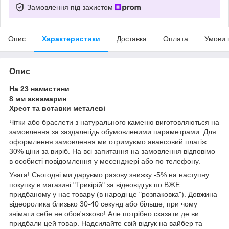
Замовлення під захистом
Опис
Характеристики
Доставка
Оплата
Умови 
Опис
На 23 намистини
8 мм аквамарин
Хрест та вставки металеві
Чітки або браслети з натурального каменю виготовляються на
замовлення за заздалегідь обумовленими параметрами.
Для
оформлення замовлення ми отримуємо авансовий платіж
30% ціни за виріб.
На всі запитання на замовлення відповімо
в особисті повідомлення у месенджері або по телефону.
Увага! Сьогодні ми даруємо разову знижку -5% на наступну
покупку в магазині "Трикірій" за відеовідгук по ВЖЕ
придбаному у нас товару (в народі це "розпаковка"). Довжина
відеоролика близько 30-40 секунд або більше, при чому
знімати себе не обов'язково! Але потрібно сказати де ви
придбали цей товар. Надсилайте свій відгук на вайбер та