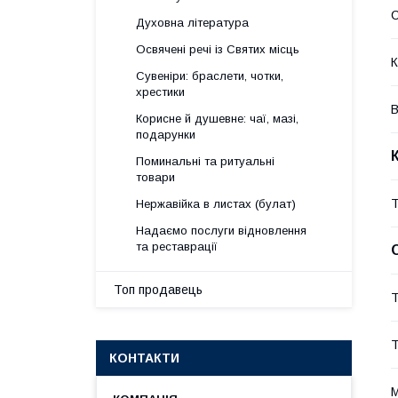
Духовна література
Освячені речі із Святих місць
К
Сувеніри: браслети, чотки,
хрестики
В
Корисне й душевне: чаї, мазі,
подарунки
Поминальні та ритуальні
товари
Т
Нержавійка в листах (булат)
Надаємо послуги відновлення
та реставрації
Топ продавець
Т
Т
КОНТАКТИ
М