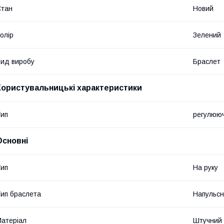
Стан
Новий
олір
Зелений
ид виробу
Браслет
Користувальницькі характеристики
ип
регулюючі
Основні
ип
На руку
ип браслета
Напульсн
атеріал
Штучний 