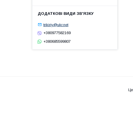
trikiriy@ukr.net
+380977582169
+380685599807