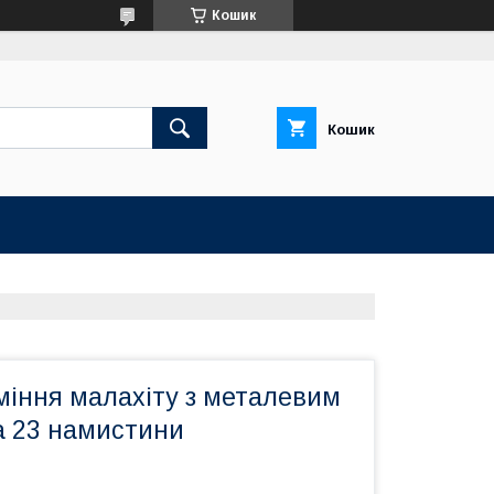
Кошик
Кошик
міння малахіту з металевим
а 23 намистини