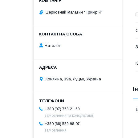
Церковний магазин "Трикірій"
П
С
Наталія
З
К
Конякіна, 39а, Луцьк, Україна
І
+380 (97) 758-21-69
Ц
замовлення та консультації
+380 (68) 559-98-07
замовлення