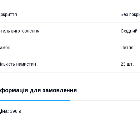
окриття
Без покр
тиль виготовлення
Східний
амок
Петля
ількість намистин
23 шт.
нформація для замовлення
іна:
390 ₴