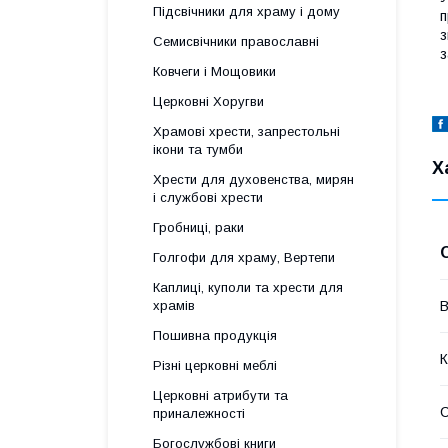
Підсвічники для храму і дому
п
з
Семисвічники православні
з
Ковчеги і Мощовики
Церковні Хоругви
Храмові хрести, запрестольні
ікони та тумби
Х
Хрести для духовенства, мирян
і службові хрести
Гробниці, раки
Голгофи для храму, Вертепи
Каплиці, куполи та хрести для
храмів
В
Пошивна продукція
К
Різні церковні меблі
Церковні атрибути та
С
приналежності
Богослужбові книги