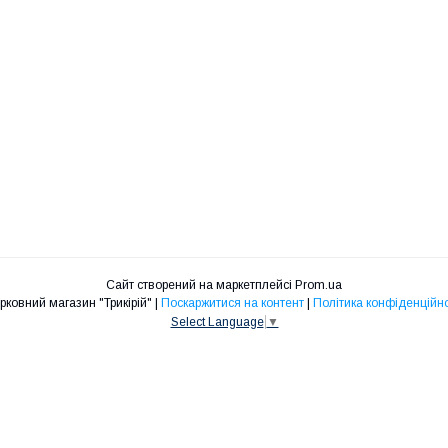
Сайт створений на маркетплейсі
Prom.ua
Церковний магазин "Трикірій" |
Поскаржитися на контент
|
Політика конфіденційно
Select Language
▼