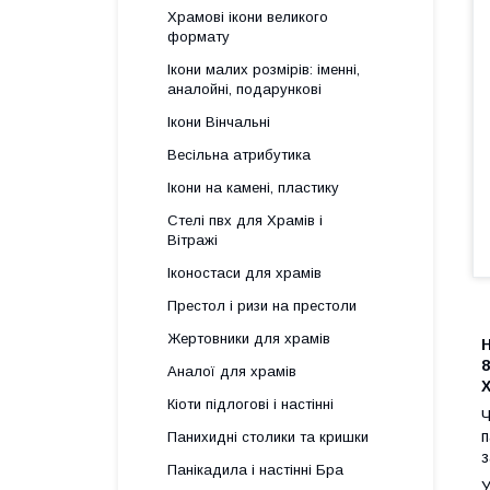
Храмові ікони великого
формату
Ікони малих розмірів: іменні,
аналойні, подарункові
Ікони Вінчальні
Весільна атрибутика
Ікони на камені, пластику
Стелі пвх для Храмів і
Вітражі
Іконостаси для храмів
Престол і ризи на престоли
Жертовники для храмів
8
Аналої для храмів
Х
Кіоти підлогові і настінні
Ч
п
Панихидні столики та кришки
з
Панікадила і настінні Бра
У