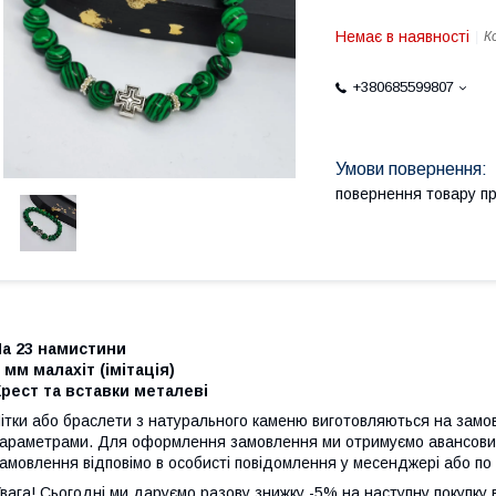
Немає в наявності
К
+380685599807
повернення товару п
На 23 намистини
 мм малахіт (імітація)
рест та вставки металеві
ітки або браслети з натурального каменю виготовляються на зам
араметрами.
Для оформлення замовлення ми отримуємо авансовий 
амовлення відповімо в особисті повідомлення у месенджері або по
вага! Сьогодні ми даруємо разову знижку -5% на наступну покупку в