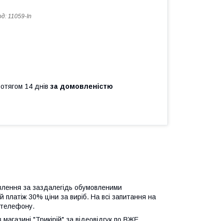
од:
11059-In
ротягом 14 днів
за домовленістю
овлення за заздалегідь обумовленими
платіж 30% ціни за виріб.
На всі запитання на
 телефону.
 магазині "Трикірій" за відеовідгук по ВЖЕ