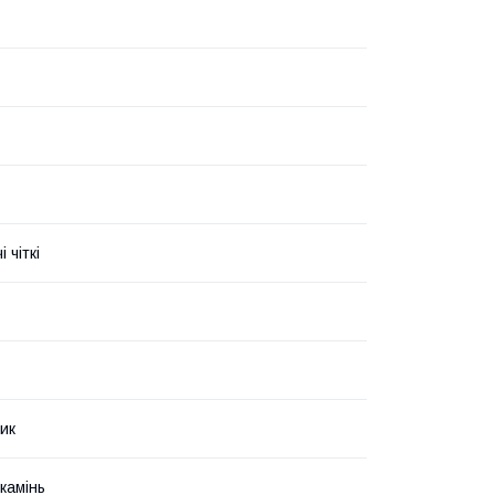
 чіткі
ик
камінь