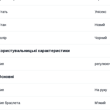
тать
Унісекс
Стан
Новий
олір
Чорний
Користувальницькі характеристики
ип
регулюючі
Основні
ип
На руку
ип браслета
М'який