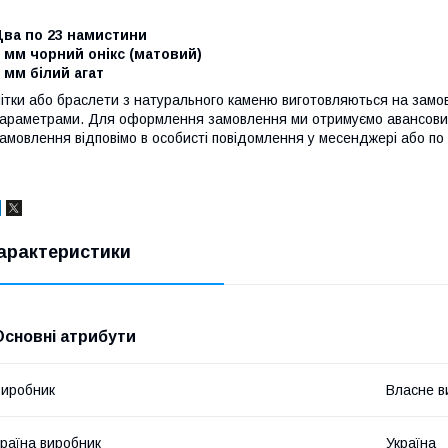
Два по 23 намистини
 мм чорний онікс (матовий)
 мм білий агат
ітки або браслети з натурального каменю виготовляються на зам
араметрами.
Для оформлення замовлення ми отримуємо авансовий 
амовлення відповімо в особисті повідомлення у месенджері або по
арактеристики
Основні атрибути
иробник
Власне в
раїна виробник
Україна