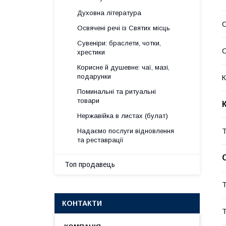
Духовна література
С
Освячені речі із Святих місць
Сувеніри: браслети, чотки,
хрестики
Корисне й душевне: чаї, мазі,
подарунки
К
Поминальні та ритуальні
товари
Нержавійка в листах (булат)
Т
Надаємо послуги відновлення
та реставрації
Топ продавець
Т
КОНТАКТИ
Т