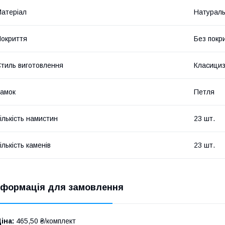
атеріал
Натураль
окриття
Без покр
тиль виготовлення
Класици
амок
Петля
ількість намистин
23 шт.
ількість каменів
23 шт.
нформація для замовлення
іна:
465,50 ₴/комплект