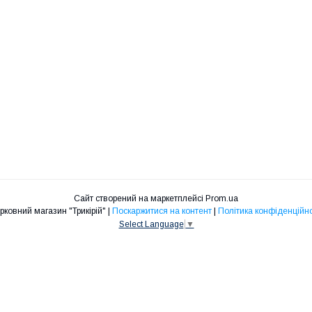
Сайт створений на маркетплейсі
Prom.ua
Церковний магазин "Трикірій" |
Поскаржитися на контент
|
Політика конфіденційно
Select Language
▼