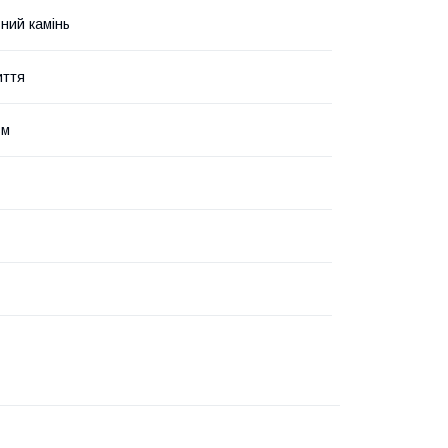
ний камінь
иття
зм