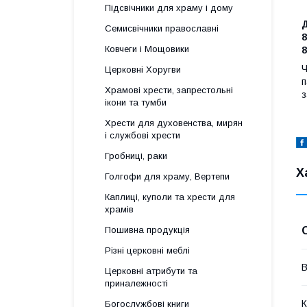
Підсвічники для храму і дому
Семисвічники православні
8
Ковчеги і Мощовики
8
Ч
Церковні Хоругви
п
Храмові хрести, запрестольні
з
ікони та тумби
Хрести для духовенства, мирян
і службові хрести
Гробниці, раки
Х
Голгофи для храму, Вертепи
Каплиці, куполи та хрести для
храмів
Пошивна продукція
Різні церковні меблі
В
Церковні атрибути та
приналежності
К
Богослужбові книги