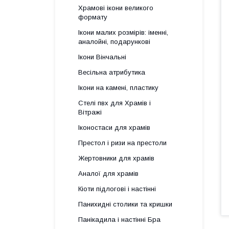
Храмові ікони великого
формату
Ікони малих розмірів: іменні,
аналойні, подарункові
Ікони Вінчальні
Весільна атрибутика
Ікони на камені, пластику
Стелі пвх для Храмів і
Вітражі
Іконостаси для храмів
Престол і ризи на престоли
Жертовники для храмів
Аналої для храмів
Кіоти підлогові і настінні
Панихидні столики та кришки
Панікадила і настінні Бра