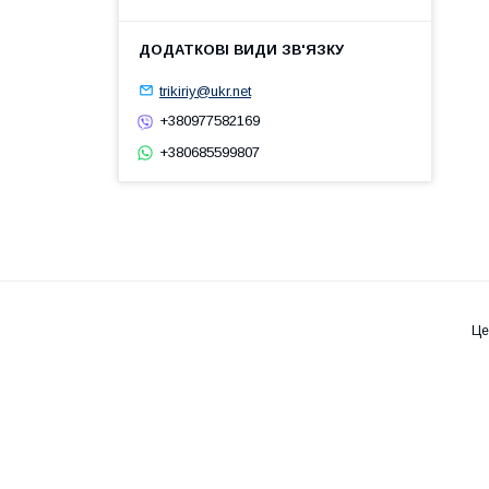
trikiriy@ukr.net
+380977582169
+380685599807