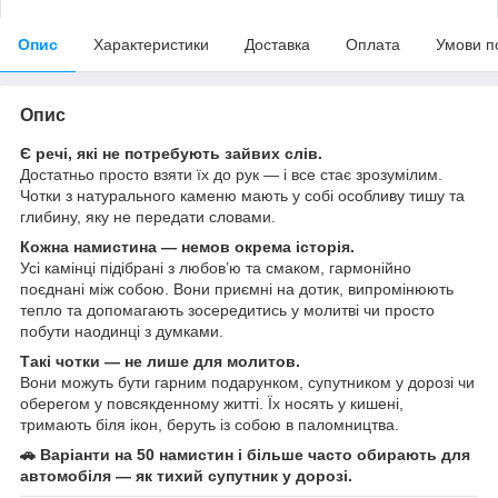
Опис
Характеристики
Доставка
Оплата
Умови п
Опис
Є речі, які не потребують зайвих слів.
Достатньо просто взяти їх до рук — і все стає зрозумілим.
Чотки з натурального каменю мають у собі особливу тишу та
глибину, яку не передати словами.
Кожна намистина — немов окрема історія.
Усі камінці підібрані з любов’ю та смаком, гармонійно
поєднані між собою. Вони приємні на дотик, випромінюють
тепло та допомагають зосередитись у молитві чи просто
побути наодинці з думками.
Такі чотки — не лише для молитов.
Вони можуть бути гарним подарунком, супутником у дорозі чи
оберегом у повсякденному житті. Їх носять у кишені,
тримають біля ікон, беруть із собою в паломництва.
🚗 Варіанти на 50 намистин і більше часто обирають для
автомобіля — як тихий супутник у дорозі.