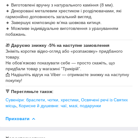
🔸 Виготовлені вручну з натурального каміння (8 мм).
🔸 Декоровані металевим хрестиком і розділювачами, які
гармонійно доповнюють загальний вигляд.
🔸 Завершує композицію м’яка шовкова китиця.
🔸 Можливе індивідуальне виготовлення з урахуванням
побажань.
🎁
Даруємо знижку -5% на наступне замовлення
Зніміть коротке відео-огляд або «розпаковку» придбаного
товару.
Не обов’язково показувати себе — просто скажіть, що
придбали товар у магазині “Трикірій”.
📩 Надішліть відгук на Viber — отримаєте знижку на наступну
покупку!
🔻
Перегляньте також
:
Сувеніри: браслети, чотки, хрестики
,
Освячені речі із Святих
місць
,
Корисне й душевне: чаї, мазі, подарунки
Приховати