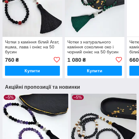
Чотки з каміння білий Агат,
Чотки з натурального
Четк
яшма, лава і онікс на 50
каміння соколине око і
камі
бусин
чорний онікс на 50 бусин
біли
760
1 080
660
₴
₴
Купити
Купити
Акційні пропозиції та новинки
–5%
–5%