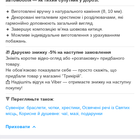
🔸 Виготовлені вручну з натурального каміння (8, 10 мм).
🔸 Декоровані металевим хрестиком і розділювачами, які
гармонійно доповнюють загальний вигляд.
🔸 Завершує композицію м’яка шовкова китиця.
🔸 Можливе індивідуальне виготовлення з урахуванням
побажань.
🎁
Даруємо знижку -5% на наступне замовлення
Зніміть коротке відео-огляд або «розпаковку» придбаного
товару.
Не обов’язково показувати себе — просто скажіть, що
придбали товар у магазині “Трикірій”.
📩 Надішліть відгук на Viber — отримаєте знижку на наступну
покупку!
🔻
Перегляньте також
:
Сувеніри: браслети, чотки, хрестики
,
Освячені речі із Святих
місць
,
Корисне й душевне: чаї, мазі, подарунки
Приховати