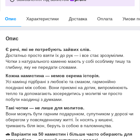
Опис
Характеристики
Доставка
Оплата
Умови п
Опис
Є речі, які не потребують зайвих слів.
Достатньо просто взяти їх до рук — і все стає зрозумілим.
Чотки з натурального каменю мають у собі особливу тишу та
глибину, яку не передати словами.
Кожна намистина — немов окрема історія.
Усі камінці підібрані з любов’ю та смаком, гармонійно
поєднані між собою. Вони приємні на дотик, випромінюють
тепло та допомагають зосередитись у молитві чи просто
побути наодинці з думками.
Такі чотки — не лише для молитов.
Вони можуть бути гарним подарунком, супутником у дорозі чи
оберегом у повсякденному житті. Їх носять у кишені,
тримають біля ікон, беруть із собою в паломництва.
🚗 Варіанти на 50 намистин і більше часто обирають для
автомобіля — як тихий супутник у дорозі.