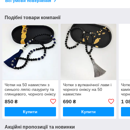
Всі умови повернення
Подібні товари компанії
Чотки на 50 намистин з
Чотки з вулканічної лави і
Чотк
синього ляпіс-лазуриту та
чорного оніксу на 50
камі
глянцевого, чорного оніксу
намистин
чорн
850
690
1 0
₴
₴
Купити
Купити
Акційні пропозиції та новинки