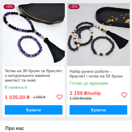
–5%
–5%
Чотки на 30 бусин та браслет
Набір ручної роботи -
з натурального каміння
браслет і чотки на 50 бусин
аметист та онікс
Готово до відправки
В наявності
1 159
₴/набір
1 035,50
₴
1 090 ₴
1 220 ₴/набір
Купити
Купити
Про нас