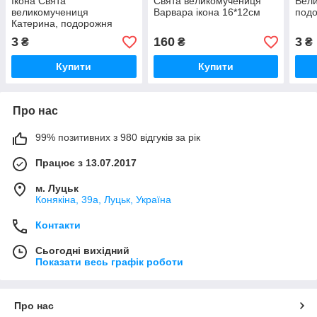
Ікона Свята
Свята великомучениця
Вели
великомучениця
Варвара ікона 16*12см
подо
Катерина, подорожня
ікона 8 х 6см
3
160
3
₴
₴
₴
Купити
Купити
Про нас
99% позитивних з 980 відгуків за рік
Працює з 13.07.2017
м. Луцьк
Конякіна, 39а, Луцьк, Україна
Контакти
Сьогодні вихідний
Показати весь графік роботи
Про нас