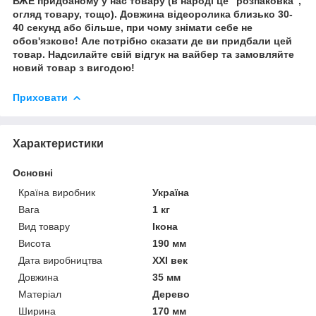
ВЖЕ придбаному у нас товару (в народі це "розпаковка",
огляд товару, тощо). Довжина відеоролика близько 30-
40 секунд або більше, при чому знімати себе не
обов'язково! Але потрібно сказати де ви придбали цей
товар. Надсилайте свій відгук на вайбер та замовляйте
новий товар з вигодою!
Приховати
Характеристики
Основні
Країна виробник
Україна
Вага
1 кг
Вид товару
Ікона
Висота
190 мм
Дата виробництва
XXI век
Довжина
35 мм
Матеріал
Дерево
Ширина
170 мм