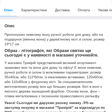
Опис
Характеристики
Доставка
Оплата
Умови п
Опис
Пропонуємо невелику ікону ручної роботи для дому, або на
подарунок (іменна ікона) у дерев'яному кіоті зі склом, розмір
19*17 см.
Образ - літографія, які Образи святих ще
сьогодні є у наявності в магазині уточнюйте.
У магазині Трикірій представлений великий асортимент
храмових ікон та ікони для дому та офісу! Є ікони невеликі,
ручної роботи зі склом із можливими параметрами: розмір
35х40см, або 112*60см. із емалевими вставками, 120х60см,
або 110х80см у фігурному кіоті. За спецзамовленням
виготовляємо розмір ікон ще більших розмірів. Кіот в іконі з
якісного дерева захищений фарбою. Основа ікони, фон –
плівка металізована з тисненням православного рельєфу.
Увага! Сьогодні ми даруємо разову знижку -5% на
наступну покупку в магазині "Трикірій" за відеовідгук по