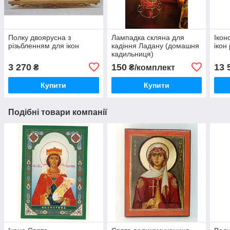
Полку двоярусна з
Лампадка скляна для
Ікон
різьбленням для ікон
кадіння Ладану (домашня
ікон
кадильниця)
3 270
150
13 
₴
₴/комплект
Купити
Купити
Подібні товари компанії