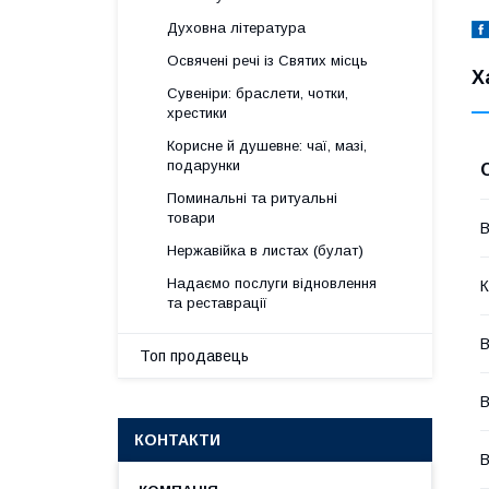
Духовна література
Освячені речі із Святих місць
Х
Сувеніри: браслети, чотки,
хрестики
Корисне й душевне: чаї, мазі,
подарунки
Поминальні та ритуальні
товари
В
Нержавійка в листах (булат)
Надаємо послуги відновлення
К
та реставрації
В
Топ продавець
В
КОНТАКТИ
В