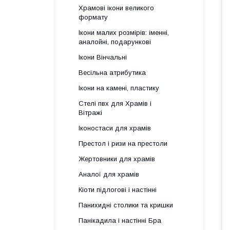
Храмові ікони великого
формату
Ікони малих розмірів: іменні,
аналойні, подарункові
Ікони Вінчальні
Весільна атрибутика
Ікони на камені, пластику
Стелі пвх для Храмів і
Вітражі
Іконостаси для храмів
Престол і ризи на престоли
Жертовники для храмів
Аналої для храмів
Кіоти підлогові і настінні
Панихидні столики та кришки
Панікадила і настінні Бра