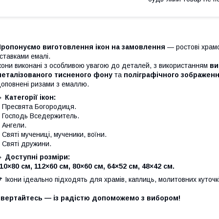
Пропонуємо виготовлення ікон на замовлення
— ростові храмов
ставками емалі.
кони виконані з особливою увагою до деталей, з використанням
ви
металізованого тисненого фону
та
поліграфічного зображення
оповнені ризами з емаллю.
🔸
Категорії ікон:
 Пресвята Богородиця.
 Господь Вседержитель.
 Ангели.
 Святі мучениці, мученики, воїни.
 Святі дружини.
🔸
Доступні розміри:
10×80 см, 112×60 см, 80×60 см, 64×52 см, 48×42 см.
 Ікони ідеально підходять для храмів, каплиць, молитовних куточкі
Звертайтесь — із радістю допоможемо з вибором!