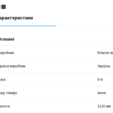
арактеристики
Основні
иробник
Власне в
раїна виробник
Україна
ага
9 кг
ид товару
Ікона
исота
1120 мм