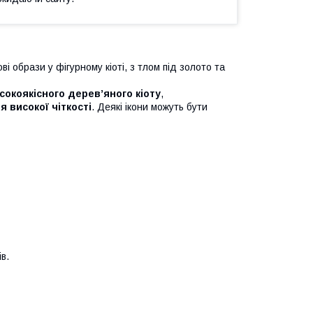
і образи у фігурному кіоті, з тлом під золото та
сокоякісного дерев’яного кіоту
,
 високої чіткості
. Деякі ікони можуть бути
в.