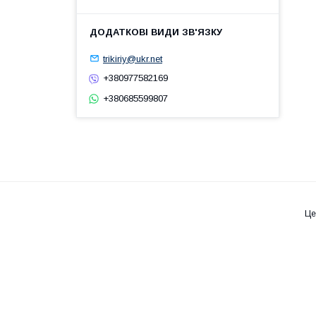
trikiriy@ukr.net
+380977582169
+380685599807