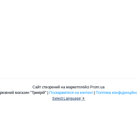
Сайт створений на маркетплейсі
Prom.ua
Церковний магазин "Трикірій" |
Поскаржитися на контент
|
Політика конфіденційно
Select Language
▼