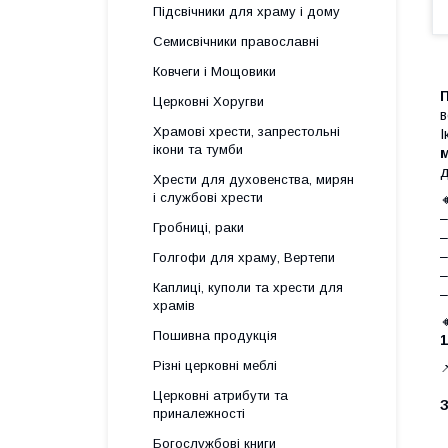
Підсвічники для храму і дому
Семисвічники православні
Ковчеги і Мощовики
Церковні Хоругви
в
Храмові хрести, запрестольні
І
ікони та тумби
д
Хрести для духовенства, мирян
і службові хрести
–
Гробниці, раки
–
–
Голгофи для храму, Вертепи
–
Каплиці, куполи та хрести для
–
храмів
Пошивна продукція
1
Різні церковні меблі

Церковні атрибути та
приналежності
Богослужбові книги