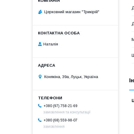
Д
Церковний магазин "Трикірій"
М
Наталія
Конякіна, 39а, Луцьк, Україна
І
Ц
+380 (97) 758-21-69
замовлення та консультації
+380 (68) 559-98-07
замовлення