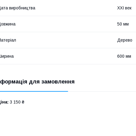
ата виробництва
XXI век
Довжина
50 мм
атеріал
Дерево
Ширина
600 мм
нформація для замовлення
іна:
3 150 ₴