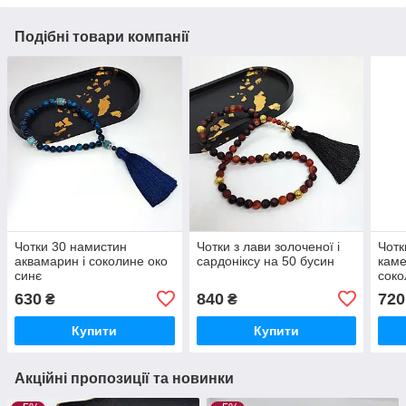
Подібні товари компанії
Чотки 30 намистин
Чотки з лави золоченої і
Чотк
аквамарин і соколине око
сардоніксу на 50 бусин
каме
синє
соко
630
840
720
₴
₴
Купити
Купити
Акційні пропозиції та новинки