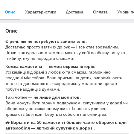
Опис
Характеристики
Доставка
Оплата
Умови п
Опис
Є речі, які не потребують зайвих слів.
Достатньо просто взяти їх до рук — і все стає зрозумілим.
Чотки з натурального каменю мають у собі особливу тишу та
глибину, яку не передати словами.
Кожна намистина — немов окрема історія.
Усі камінці підібрані з любов’ю та смаком, гармонійно
поєднані між собою. Вони приємні на дотик, випромінюють
тепло та допомагають зосередитись у молитві чи просто
побути наодинці з думками.
Такі чотки — не лише для молитов.
Вони можуть бути гарним подарунком, супутником у дорозі чи
оберегом у повсякденному житті. Їх носять у кишені,
тримають біля ікон, беруть із собою в паломництва.
🚗 Варіанти на 50 намистин і більше часто обирають для
автомобіля — як тихий супутник у дорозі.