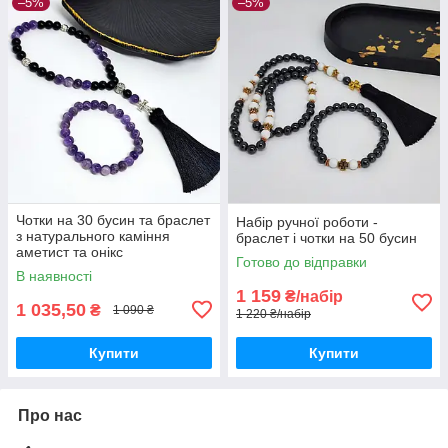
–5%
–5%
Чотки на 30 бусин та браслет
Набір ручної роботи -
з натурального каміння
браслет і чотки на 50 бусин
аметист та онікс
Готово до відправки
В наявності
1 159
₴/набір
1 035,50
₴
1 090 ₴
1 220 ₴/набір
Купити
Купити
Про нас