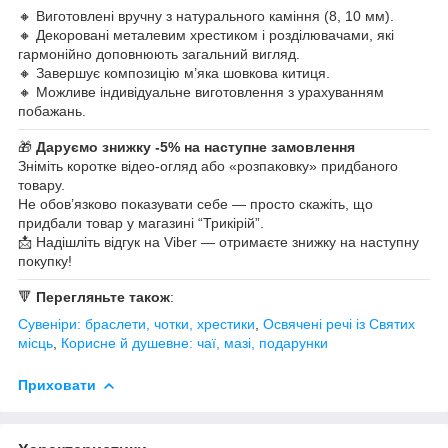
🔸 Виготовлені вручну з натурального каміння (8, 10 мм).
🔸 Декоровані металевим хрестиком і розділювачами, які
гармонійно доповнюють загальний вигляд.
🔸 Завершує композицію м’яка шовкова китиця.
🔸 Можливе індивідуальне виготовлення з урахуванням
побажань.
🎁
Даруємо знижку -5% на наступне замовлення
Зніміть коротке відео-огляд або «розпаковку» придбаного
товару.
Не обов’язково показувати себе — просто скажіть, що
придбали товар у магазині “Трикірій”.
📩 Надішліть відгук на Viber — отримаєте знижку на наступну
покупку!
🔻
Перегляньте також
:
Сувеніри: браслети, чотки, хрестики
,
Освячені речі із Святих
місць
,
Корисне й душевне: чаї, мазі, подарунки
Приховати