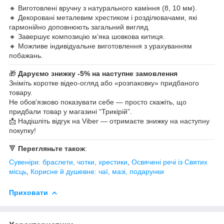
🔸 Виготовлені вручну з натурального каміння (8, 10 мм).
🔸 Декоровані металевим хрестиком і розділювачами, які
гармонійно доповнюють загальний вигляд.
🔸 Завершує композицію м’яка шовкова китиця.
🔸 Можливе індивідуальне виготовлення з урахуванням
побажань.
🎁
Даруємо знижку -5% на наступне замовлення
Зніміть коротке відео-огляд або «розпаковку» придбаного
товару.
Не обов’язково показувати себе — просто скажіть, що
придбали товар у магазині “Трикірій”.
📩 Надішліть відгук на Viber — отримаєте знижку на наступну
покупку!
🔻
Перегляньте також
:
Сувеніри: браслети, чотки, хрестики
,
Освячені речі із Святих
місць
,
Корисне й душевне: чаї, мазі, подарунки
Приховати