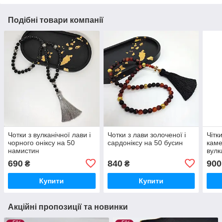
Подібні товари компанії
Чотки з вулканічної лави і
Чотки з лави золоченої і
Чітк
чорного оніксу на 50
сардоніксу на 50 бусин
каме
намистин
вулк
буси
690
840
900
₴
₴
Купити
Купити
Акційні пропозиції та новинки