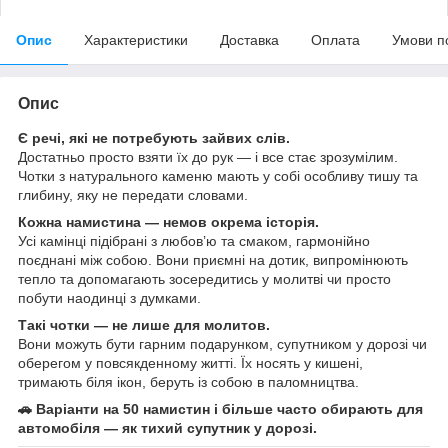
Опис
Характеристики
Доставка
Оплата
Умови п
Опис
Є речі, які не потребують зайвих слів.
Достатньо просто взяти їх до рук — і все стає зрозумілим.
Чотки з натурального каменю мають у собі особливу тишу та
глибину, яку не передати словами.
Кожна намистина — немов окрема історія.
Усі камінці підібрані з любов’ю та смаком, гармонійно
поєднані між собою. Вони приємні на дотик, випромінюють
тепло та допомагають зосередитись у молитві чи просто
побути наодинці з думками.
Такі чотки — не лише для молитов.
Вони можуть бути гарним подарунком, супутником у дорозі чи
оберегом у повсякденному житті. Їх носять у кишені,
тримають біля ікон, беруть із собою в паломництва.
🚗 Варіанти на 50 намистин і більше часто обирають для
автомобіля — як тихий супутник у дорозі.