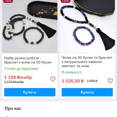
–5%
–5%
Чотки на 30 бусин та браслет
Набір ручної роботи -
з натурального каміння
браслет і чотки на 50 бусин
аметист та онікс
Готово до відправки
В наявності
1 159
₴/набір
1 035,50
₴
1 090 ₴
1 220 ₴/набір
Купити
Купити
Про нас