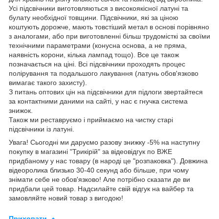
Усі підсвічники виготовляються з високоякісної латуні та
булату необхідної товщини. Підсвічники, які за ціною
коштують дорожче, мають товстіший метал в основі порівняно
з аналогами, або при виготовленні більш трудомісткі за своїми
технічними параметрами (конусна основа, а не пряма,
наявність корони, кілька лампад тощо). Все це також
позначається на ціні. Всі підсвічники проходять процес
полірування та подальшого лакування (латунь обов'язково
вимагає такого захисту).
З питань оптових цін на підсвічники для підлоги звертайтеся
за контактними даними на сайті, у нас є гнучка система
знижок.
Також ми реставруємо і приймаємо на чистку старі
підсвічники із латуні.
Увага! Сьогодні ми даруємо разову знижку -5% на наступну
покупку в магазині "Трикірій" за відеовідгук по ВЖЕ
придбаному у нас товару (в народі це "розпаковка"). Довжина
відеоролика близько 30-40 секунд або більше, при чому
знімати себе не обов'язково! Але потрібно сказати де ви
придбали цей товар. Надсилайте свій відгук на вайбер та
замовляйте новий товар з вигодою!
Приховати