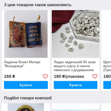
З цим товаром також замовляють
Ладанка Божої Матері
Ладан кадильний 50 грам
Щипч
"Всецариця"
вищого сорту зі смоли
вугі
ліванської з додаванням
(Гре
натуральних масел
160
180
180
₴
₴/упаковка
(Греція)
Купити
Купити
Подібні товари компанії