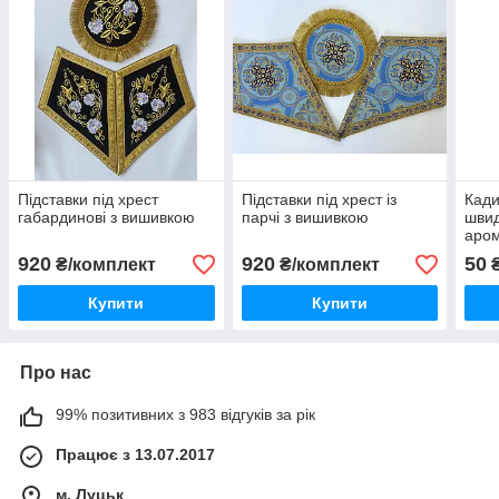
Підставки під хрест
Підставки під хрест із
Кади
габардинові з вишивкою
парчі з вишивкою
швид
аро
ламп
920
920
50
₴/комплект
₴/комплект
₴
церк
Купити
Купити
Про нас
99% позитивних з 983 відгуків за рік
Працює з 13.07.2017
м. Луцьк