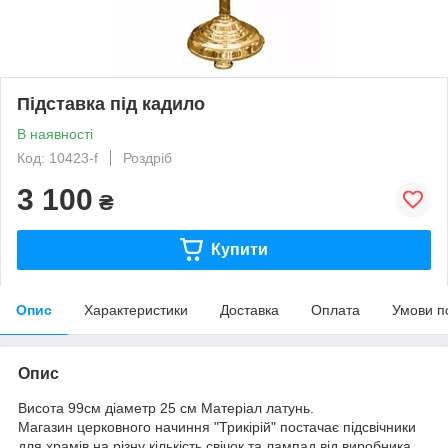
Підставка під кадило
В наявності
Код: 10423-f
Роздріб
3 100
₴
Купити
Опис
Характеристики
Доставка
Оплата
Умови п
Опис
Висота 99см діаметр 25 см Матеріал латунь.
Магазин церковного начиння "Трикірій" постачає підсвічники
для храмів на різну кількість свічок та лампад від виробника.