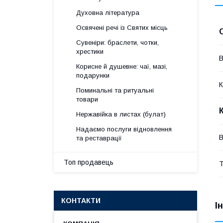
Духовна література
Освячені речі із Святих місць
Сувеніри: браслети, чотки,
хрестики
В
Корисне й душевне: чаї, мазі,
подарунки
К
Поминальні та ритуальні
товари
Нержавійка в листах (булат)
Надаємо послуги відновлення
В
та реставрації
Топ продавець
Т
КОНТАКТИ
І