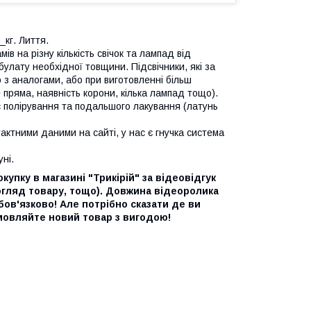
_кг. Лиття.
ів на різну кількість свічок та лампад від
 булату необхідної товщини. Підсвічники, які за
 з аналогами, або при виготовленні більш
 пряма, наявність корони, кілька лампад тощо).
ес полірування та подальшого лакування (латунь
тактними даними на сайті, у нас є гнучка система
ні.
упку в магазині "Трикірій" за відеовідгук
 огляд товару, тощо). Довжина відеоролика
бов'язково! Але потрібно сказати де ви
амовляйте новий товар з вигодою!