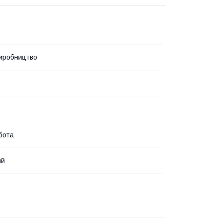
иробництво
бота
ий