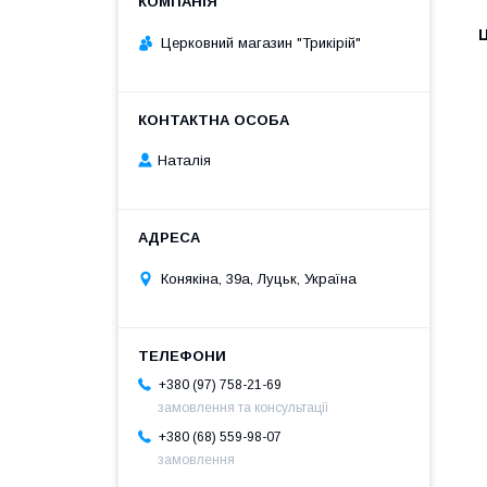
Ц
Церковний магазин "Трикірій"
Наталія
Конякіна, 39а, Луцьк, Україна
+380 (97) 758-21-69
замовлення та консультації
+380 (68) 559-98-07
замовлення