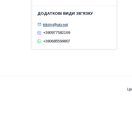
trikiriy@ukr.net
+380977582169
+380685599807