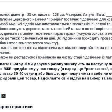
озмір: діаметр - 25 см, висота - 128 см. Матеріал: Латунь, Вага: ___
агазин церковного начиння "Трикірій" постачає підсвічники для храм
иробника. Усі підсвічники виготовляються з високоякісної латуні та
іною коштують дорожче, мають товстіший метал в основі порівняно
рудомісткі за своїми технічними параметрами (конусна основа, а не
се це також позначається на ціні. Всі підсвічники проходять проц
бов'язково вимагає такого захисту).
 питань оптових цін на підсвічники для підлоги звертайтеся за кон
нижок.
акож ми реставруємо і приймаємо на чистку старі підсвічники із лату
вага! Сьогодні ми даруємо разову знижку -5% на наступну пок
о ВЖЕ придбаному у нас товару (в народі це "розпаковка",
лизько 30-40 секунд або більше, при чому знімати себе не о
ридбали цей товар. Надсилайте свій відгук на вайбер та з
арактеристики