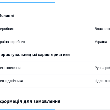
Основні
иробник
Власне в
раїна виробник
Україна
Користувальницькі характеристики
иготовлення
Ручна ро
ип підсвічника
підлогов
нформація для замовлення