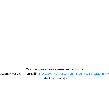
Сайт створений на маркетплейсі
Prom.ua
Церковний магазин "Трикірій" |
Поскаржитися на контент
|
Політика конфіденційно
Select Language
▼