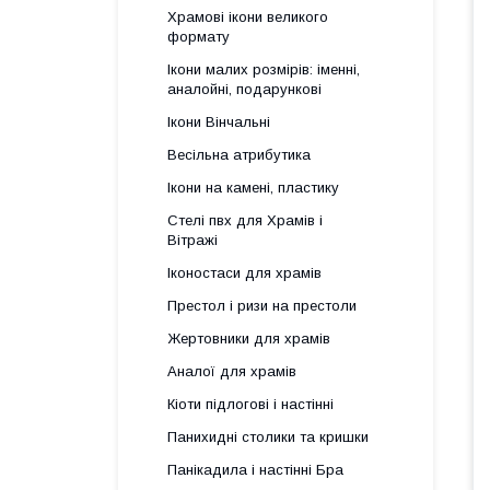
Храмові ікони великого
формату
Ікони малих розмірів: іменні,
аналойні, подарункові
Ікони Вінчальні
Весільна атрибутика
Ікони на камені, пластику
Стелі пвх для Храмів і
Вітражі
Іконостаси для храмів
Престол і ризи на престоли
Жертовники для храмів
Аналої для храмів
Кіоти підлогові і настінні
Панихидні столики та кришки
Панікадила і настінні Бра