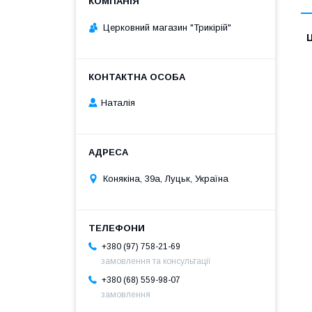
Церковний магазин "Трикірій"
Ц
Наталія
Конякіна, 39а, Луцьк, Україна
+380 (97) 758-21-69
замовлення та консультації
+380 (68) 559-98-07
замовлення