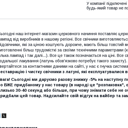
У компанії підключені
будь-який товар не п
ьогодні наш інтернет-магазин церковного начиння поставляє церковні 
ампад від виробників в нашому регіоні. Все свічники виготовляютьс
ідсвічники, які за ціною коштують дорожче, мають більш товстий м
иготовленні більш трудомісткі за своїми технічними параметрами (к
ілька лампад і так далі...). Все це також позначається на ціні. Все
одальшої лакування (латунь обов'язково потребує такого захисту). З
вертайтеся за контактними даними на сайті, у нас є гнучка систем
еставрацію і чистку свічники з латуні, які експлуатувалися в
вага! Сьогодні ми даруємо разову знижку -5% на наступну пок
о ВЖЕ придбаному у нас товару (в народі це "розпаковка",
лизько 30-40 секунд або більше, при чому знімати себе не о
ридбали цей товар. Надсилайте свій відгук на вайбер та з