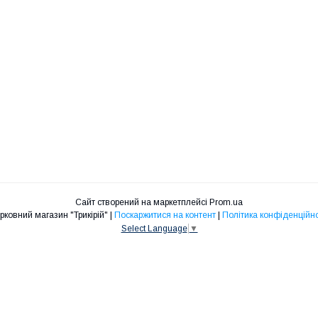
Сайт створений на маркетплейсі
Prom.ua
Церковний магазин "Трикірій" |
Поскаржитися на контент
|
Політика конфіденційно
Select Language
▼