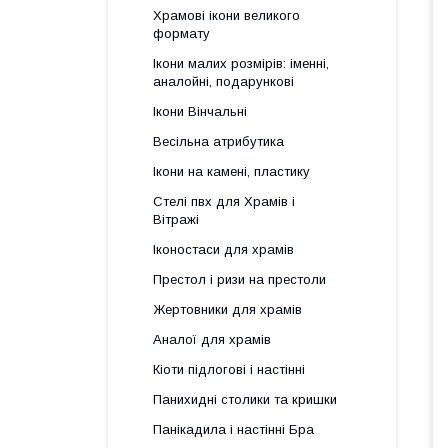
Храмові ікони великого
формату
Ікони малих розмірів: іменні,
аналойні, подарункові
Ікони Вінчальні
Весільна атрибутика
Ікони на камені, пластику
Стелі пвх для Храмів і
Вітражі
Іконостаси для храмів
Престол і ризи на престоли
Жертовники для храмів
Аналої для храмів
Кіоти підлогові і настінні
Панихидні столики та кришки
Панікадила і настінні Бра