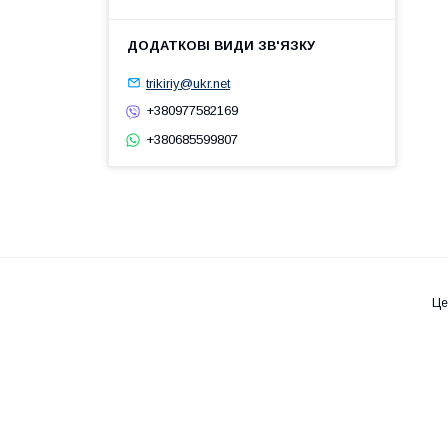
trikiriy@ukr.net
+380977582169
+380685599807