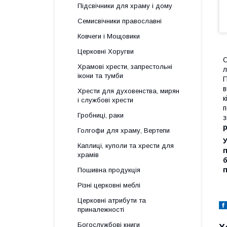
Підсвічники для храму і дому
Семисвічники православні
Ковчеги і Мощовики
Церковні Хоругви
С
Храмові хрести, запрестольні
л
ікони та тумби
П
в
Хрести для духовенства, мирян
к
і службові хрести
п
Гробниці, раки
з
р
Голгофи для храму, Вертепи
У
Каплиці, куполи та хрести для
п
храмів
б
п
Пошивна продукція
Різні церковні меблі
Церковні атрибути та
приналежності
Богослужбові книги