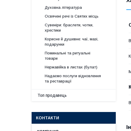
Х
Духовна література
Освячені речі із Святих місць
Сувеніри: браслети, чотки,
хрестики
Корисне й душевне: чаї, мазі,
В
подарунки
Поминальні та ритуальні
К
товари
Нержавійка в листах (булат)
М
Надаємо послуги відновлення
та реставрації
Топ продавець
В
КОНТАКТИ
І