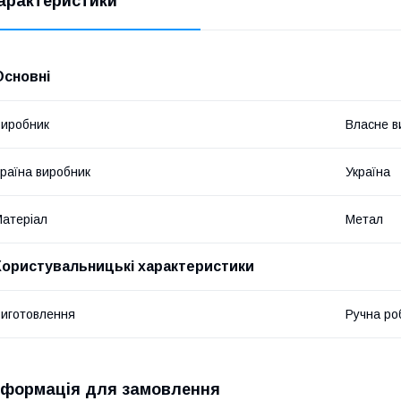
арактеристики
Основні
иробник
Власне в
раїна виробник
Україна
атеріал
Метал
Користувальницькі характеристики
иготовлення
Ручна ро
нформація для замовлення