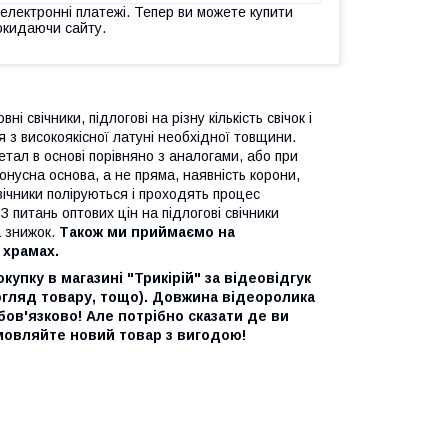
 електронні платежі. Тепер ви можете купити
окидаючи сайту.
свічники, підлогові на різну кількість свічок і
я з високоякісної латуні необхідної товщини.
етал в основі порівняно з аналогами, або при
онусна основа, а не пряма, наявність корони,
 свічники поліруються і проходять процес
 питань оптових цін на підлогові свічники
а знижок.
Також ми приймаємо на
 храмах.
упку в магазині "Трикірій" за відеовідгук
 огляд товару, тощо). Довжина відеоролика
бов'язково! Але потрібно сказати де ви
амовляйте новий товар з вигодою!