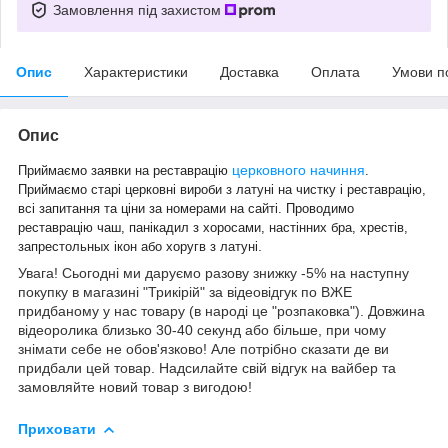
Замовлення під захистом
Опис
Характеристики
Доставка
Оплата
Умови п
Опис
церковного начиння
Приймаємо заявки на реставрацію
.
Приймаємо старі церковні вироби з латуні на чистку і реставрацію,
всі запитання та ціни за номерами на сайті. Проводимо
реставрацію чаш, панікадил з хоросами, настінних бра, хрестів,
.
запрестольных ікон або хоругв з латуні
Увага! Сьогодні ми даруємо разову знижку -5% на наступну
покупку в магазині "Трикірій" за відеовідгук по ВЖЕ
придбаному у нас товару (в народі це "розпаковка"). Довжина
відеоролика близько 30-40 секунд або більше, при чому
знімати себе не обов'язково! Але потрібно сказати де ви
придбали цей товар. Надсилайте свій відгук на вайбер та
замовляйте новий товар з вигодою!
Приховати