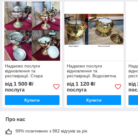
Надаємо послуги
Надаємо послуги
Нада
відновлення та
відновлення та
відн
реставрації. Стара
реставрації. Водосвятна
рест
водосвятна чаша з латуні
чаша До і Після
поті
1 500
1 120
від
₴/
від
₴/
від
до і після реставрації
реставрації
рест
послуга
послуга
пос
Купити
Купити
Про нас
99% позитивних з 982 відгуків за рік