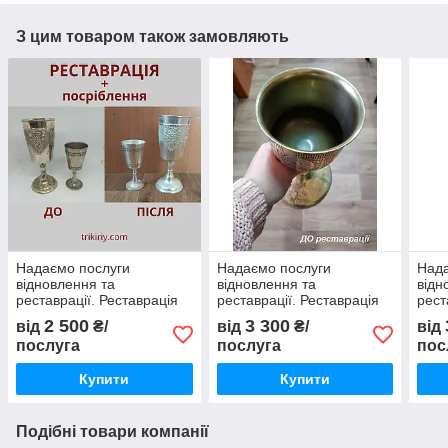
З цим товаром також замовляють
Надаємо послуги
Надаємо послуги
Нада
відновлення та
відновлення та
відн
реставрації. Реставрація
реставрації. Реставрація
рест
набору (покриття сріблом)
чаші, потири на 0.5 л.
Євха
2 500
3 300
від
₴/
від
₴/
від
(пос
послуга
послуга
пос
Купити
Купити
Подібні товари компанії