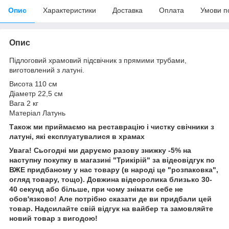
Опис
Характеристики
Доставка
Оплата
Умови п
Опис
Підлоговий храмовий підсвічник з прямими трубами,
виготовлений з латуні.
Висота 110 см
Діаметр 22,5 см
Вага 2 кг
Матеріал Латунь
Також ми приймаємо на реставрацію і чистку свічники з
латуні, які експлуатувалися в храмах
Увага! Сьогодні ми даруємо разову знижку -5% на
наступну покупку в магазині "Трикірій" за відеовідгук по
ВЖЕ придбаному у нас товару (в народі це "розпаковка",
огляд товару, тощо). Довжина відеоролика близько 30-
40 секунд або більше, при чому знімати себе не
обов'язково! Але потрібно сказати де ви придбали цей
товар. Надсилайте свій відгук на вайбер та замовляйте
новий товар з вигодою!