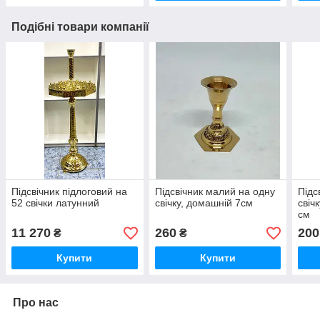
Подібні товари компанії
Підсвічник підлоговий на
Підсвічник малий на одну
Підс
52 свічки латунний
свічку, домашній 7см
свіч
см
11 270
260
200
₴
₴
Купити
Купити
Про нас