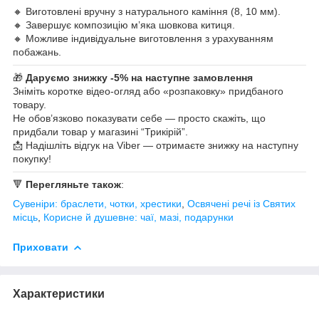
🔸 Виготовлені вручну з натурального каміння (8, 10 мм).
🔸 Завершує композицію м’яка шовкова китиця.
🔸 Можливе індивідуальне виготовлення з урахуванням
побажань.
🎁
Даруємо знижку -5% на наступне замовлення
Зніміть коротке відео-огляд або «розпаковку» придбаного
товару.
Не обов’язково показувати себе — просто скажіть, що
придбали товар у магазині “Трикірій”.
📩 Надішліть відгук на Viber — отримаєте знижку на наступну
покупку!
🔻
Перегляньте також
:
Сувеніри: браслети, чотки, хрестики
,
Освячені речі із Святих
місць
,
Корисне й душевне: чаї, мазі, подарунки
Приховати
Характеристики