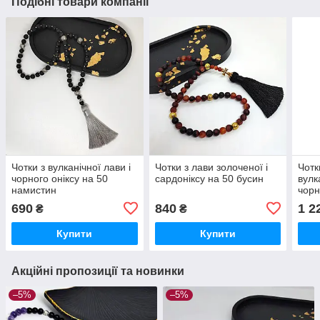
Подібні товари компанії
Чотки з вулканічної лави і
Чотки з лави золоченої і
Чотк
чорного оніксу на 50
сардоніксу на 50 бусин
вулк
намистин
чорн
690
840
1 2
₴
₴
Купити
Купити
Акційні пропозиції та новинки
–5%
–5%