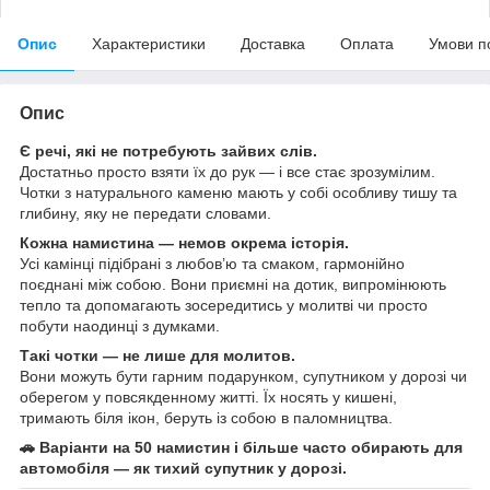
Опис
Характеристики
Доставка
Оплата
Умови п
Опис
Є речі, які не потребують зайвих слів.
Достатньо просто взяти їх до рук — і все стає зрозумілим.
Чотки з натурального каменю мають у собі особливу тишу та
глибину, яку не передати словами.
Кожна намистина — немов окрема історія.
Усі камінці підібрані з любов’ю та смаком, гармонійно
поєднані між собою. Вони приємні на дотик, випромінюють
тепло та допомагають зосередитись у молитві чи просто
побути наодинці з думками.
Такі чотки — не лише для молитов.
Вони можуть бути гарним подарунком, супутником у дорозі чи
оберегом у повсякденному житті. Їх носять у кишені,
тримають біля ікон, беруть із собою в паломництва.
🚗 Варіанти на 50 намистин і більше часто обирають для
автомобіля — як тихий супутник у дорозі.