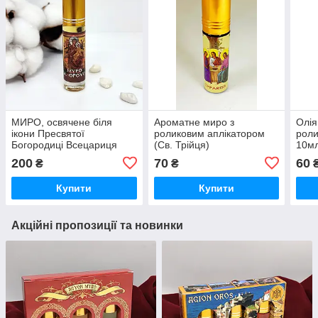
МИРО, освячене біля
Ароматне миро з
Олія
ікони Пресвятої
роликовим аплікатором
роли
Богородиці Всецариця
(Св. Трійця)
10мл
(Пантанасса) 8 мл
200
70
60
₴
₴
Купити
Купити
Акційні пропозиції та новинки