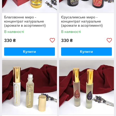
Благовонне миро -
Єрусалимське миро -
концентрат натуральне
концентрат натуральне
(аромати в асортименті)
(аромати в асортименті)
В наявності
В наявності
330
330
₴
₴
Купити
Купити