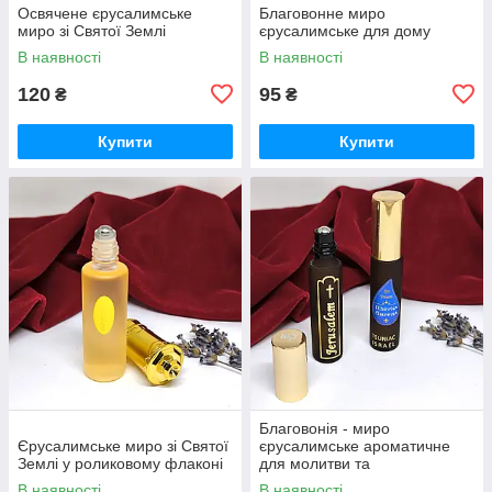
Освячене єрусалимське
Благовонне миро
миро зі Святої Землі
єрусалимське для дому
В наявності
В наявності
120
95
₴
₴
Купити
Купити
Благовонія - миро
Єрусалимське миро зі Святої
єрусалимське ароматичне
Землі у роликовому флаконі
для молитви та
благословення
В наявності
В наявності