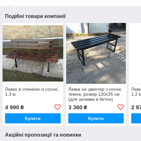
Подібні товари компанії
Лавка зі спинкою із сосни,
Лавка на цвинтар з сосни,
Лавк
1,3 м
темна, розмір 120х35 см
1,2 
(для заливки в бетон)
4 990
3 360
2 8
₴
₴
Купити
Купити
Акційні пропозиції та новинки