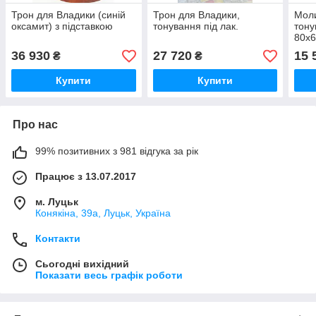
Трон для Владики (синій
Трон для Владики,
Моли
оксамит) з підставкою
тонування під лак.
тону
80х
36 930
27 720
15 
₴
₴
Купити
Купити
Про нас
99% позитивних з 981 відгука за рік
Працює з 13.07.2017
м. Луцьк
Конякіна, 39а, Луцьк, Україна
Контакти
Сьогодні вихідний
Показати весь графік роботи