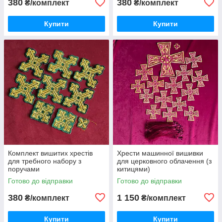
380
380
₴/комплект
₴/комплект
Купити
Купити
Комплект вишитих хрестів
Хрести машинної вишивки
для требного набору з
для церковного облачення (з
поручами
китицями)
Готово до відправки
Готово до відправки
380
1 150
₴/комплект
₴/комплект
Купити
Купити