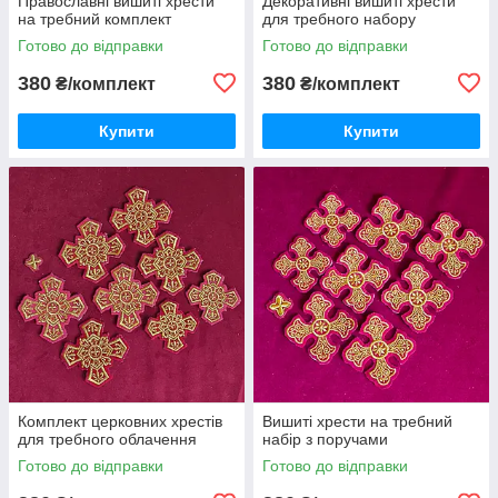
Православні вишиті хрести
Декоративні вишиті хрести
на требний комплект
для требного набору
Готово до відправки
Готово до відправки
380
380
₴/комплект
₴/комплект
Купити
Купити
Комплект церковних хрестів
Вишиті хрести на требний
для требного облачення
набір з поручами
Готово до відправки
Готово до відправки