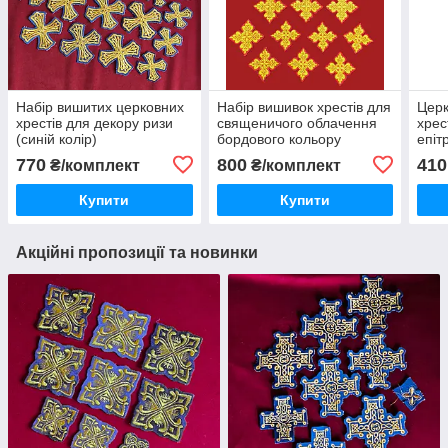
Набір вишитих церковних
Набір вишивок хрестів для
Церк
хрестів для декору ризи
священичого облачення
хрес
(синій колір)
бордового кольору
епіт
770
800
410
₴/комплект
₴/комплект
Купити
Купити
Акційні пропозиції та новинки