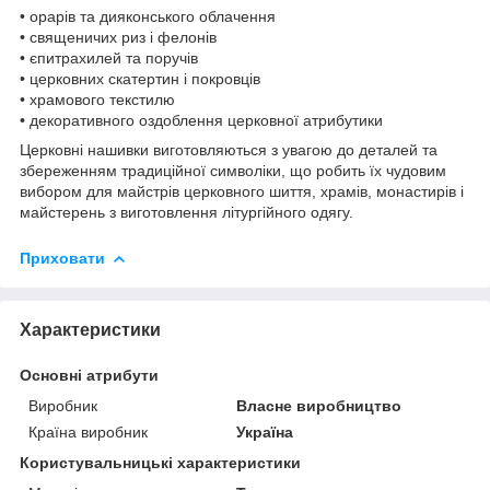
• орарів та дияконського облачення
• священичих риз і фелонів
• єпитрахилей та поручів
• церковних скатертин і покровців
• храмового текстилю
• декоративного оздоблення церковної атрибутики
Церковні нашивки виготовляються з увагою до деталей та
збереженням традиційної символіки, що робить їх чудовим
вибором для майстрів церковного шиття, храмів, монастирів і
майстерень з виготовлення літургійного одягу.
Приховати
Характеристики
Основні атрибути
Виробник
Власне виробництво
Країна виробник
Україна
Користувальницькі характеристики