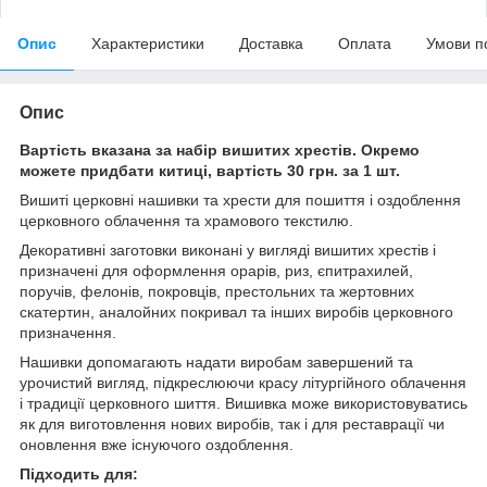
Опис
Характеристики
Доставка
Оплата
Умови п
Опис
Вартість вказана за набір вишитих хрестів. Окремо
можете придбати китиці, вартість 30 грн. за 1 шт.
Вишиті церковні нашивки та хрести для пошиття і оздоблення
церковного облачення та храмового текстилю.
Декоративні заготовки виконані у вигляді вишитих хрестів і
призначені для оформлення орарів, риз, єпитрахилей,
поручів, фелонів, покровців, престольних та жертовних
скатертин, аналойних покривал та інших виробів церковного
призначення.
Нашивки допомагають надати виробам завершений та
урочистий вигляд, підкреслюючи красу літургійного облачення
і традиції церковного шиття. Вишивка може використовуватись
як для виготовлення нових виробів, так і для реставрації чи
оновлення вже існуючого оздоблення.
Підходить для: