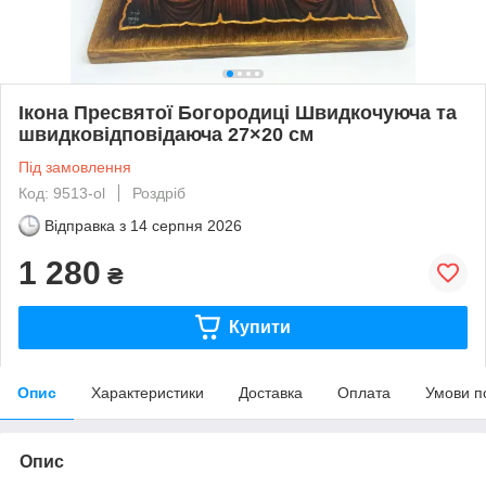
Ікона Пресвятої Богородиці Швидкочуюча та
швидковідповідаюча 27×20 см
Під замовлення
Код: 9513-ol
Роздріб
Відправка з
14 серпня 2026
1 280
₴
Купити
Опис
Характеристики
Доставка
Оплата
Умови п
Опис