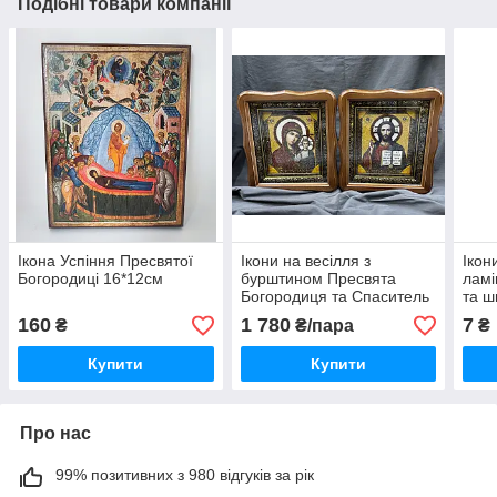
Подібні товари компанії
Ікона Успіння Пресвятої
Ікони на весілля з
Ікон
Богородиці 16*12см
бурштином Пресвята
ламі
Богородиця та Спаситель
та ш
27х24см
ікон
160
1 780
7
₴
₴/пара
₴
укр.
Купити
Купити
Про нас
99% позитивних з 980 відгуків за рік