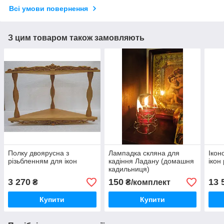
Всі умови повернення
З цим товаром також замовляють
Полку двоярусна з
Лампадка скляна для
Ікон
різьбленням для ікон
кадіння Ладану (домашня
ікон
кадильниця)
3 270
150
13 
₴
₴/комплект
Купити
Купити