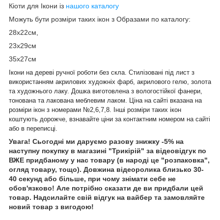
Кіоти для Ікони із
нашого каталогу
Можуть бути розміри таких ікон з Образами по каталогу:
28х22см,
23х29см
35х27см
Ікони на дереві ручної роботи без скла. Стилізовані під лист з
використанням акрилових художніх фарб, акрилового гелю, золота
та художнього лаку. Дошка виготовлена з вологостійкої фанери,
тонована та лакована меблевим лаком. Ціна на сайті вказана на
розміри ікон з номерами №2,6,7,8. Інші розміри таких ікон
коштують дорожче, взнавайте ціни за контактним номером на сайті
або в переписці.
Увага! Сьогодні ми даруємо разову знижку -5% на
наступну покупку в магазині "Трикірій" за відеовідгук по
ВЖЕ придбаному у нас товару (в народі це "розпаковка",
огляд товару, тощо). Довжина відеоролика близько 30-
40 секунд або більше, при чому знімати себе не
обов'язково! Але потрібно сказати де ви придбали цей
товар. Надсилайте свій відгук на вайбер та замовляйте
новий товар з вигодою!