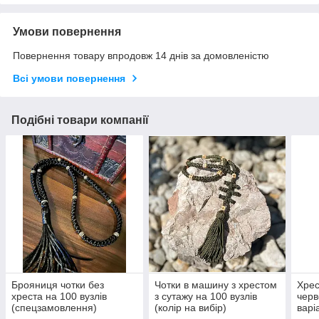
Умови повернення
Повернення товару впродовж 14 днів за домовленістю
Всі умови повернення
Подібні товари компанії
Брояниця чотки без
Чотки в машину з хрестом
Хрес
хреста на 100 вузлів
з сутажу на 100 вузлів
черв
(спецзамовлення)
(колір на вибір)
варі