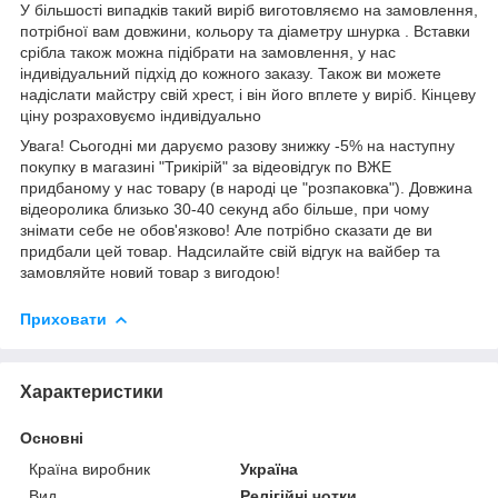
У більшості випадків такий виріб виготовляємо на замовлення,
потрібної вам довжини, кольору та діаметру шнурка . Вставки
срібла також можна підібрати на замовлення, у нас
індивідуальний підхід до кожного заказу. Також ви можете
надіслати майстру свій хрест, і він його вплете у виріб. Кінцеву
ціну розраховуємо індивідуально
Увага! Сьогодні ми даруємо разову знижку -5% на наступну
покупку в магазині "Трикірій" за відеовідгук по ВЖЕ
придбаному у нас товару (в народі це "розпаковка"). Довжина
відеоролика близько 30-40 секунд або більше, при чому
знімати себе не обов'язково! Але потрібно сказати де ви
придбали цей товар. Надсилайте свій відгук на вайбер та
замовляйте новий товар з вигодою!
Приховати
Характеристики
Основні
Країна виробник
Україна
Вид
Релігійні чотки