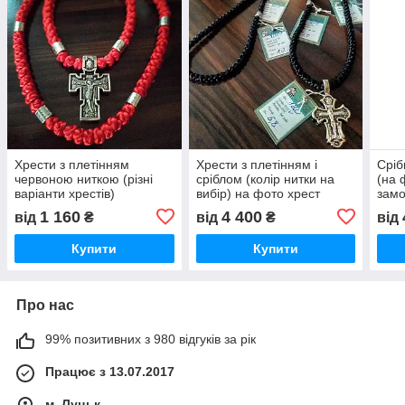
Хрести з плетінням
Хрести з плетінням і
Сріб
червоною ниткою (різні
сріблом (колір нитки на
(на 
варіанти хрестів)
вибір) на фото хрест
замо
покупця
1 160
4 400
від
₴
від
₴
від
Купити
Купити
Про нас
99% позитивних з 980 відгуків за рік
Працює з 13.07.2017
м. Луцьк