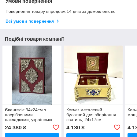
Умови повернення
Повернення товару впродовж 14 днів за домовленістю
Всі умови повернення
Подібні товари компанії
Євангеліє 34х24см з
Ковчег металевий
Ковч
посрібленими
булатний для зберігання
мощі
накладками, українська
святинь, 24x17см
мова (червона палітурка)
24 380
4 130
4 1
₴
₴