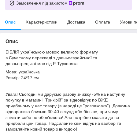
Замовлення під захистом
Опис
Характеристики
Доставка
Оплата
Умови п
Опис
БІБЛІЯ українською мовою великого формату
в Сучасному перекладі з давньоєврейської та
давньогрецької мов від Р. Турконяка
Мова: українська
Розмір: 24*17 см
Увага! Сьогодні ми даруємо разову знижку -5% на наступну
покупку в магазині "Трикірій" за відеовідгук по ВЖЕ
придбаному у нас товару (в народі це "розпаковка"). Довжина
відеоролика близько 30-40 секунд або більше, при чому
знімати себе не обов'язково! Але потрібно сказати де ви
придбали цей товар. Надсилайте свій відгук на вайбер та
замовляйте новий товар з вигодою!