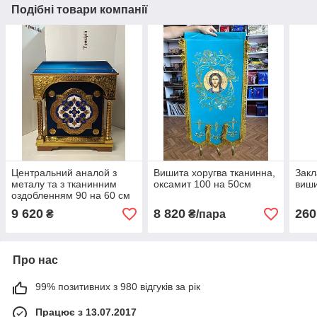
Подібні товари компанії
Центральний аналой з
Вишита хоругва тканинна,
Закл
металу та з тканинним
оксамит 100 на 50см
виши
оздобленням 90 на 60 см
9 620
8 820
260
₴
₴/пара
Про нас
99% позитивних з 980 відгуків за рік
Працює з 13.07.2017