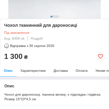
Чохол тканинний для дароносиці
Під замовлення
Код: 8458-ok
Роздріб
Відправка з
30 серпня 2026
1 300
₴
Опис
Характеристики
Доставка
Оплата
Умови п
Опис
Чохол для дароносиці, тканина велюр, є підкладка і підвіска
Розмір 15*10*4,5 см