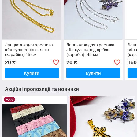
Ланцюжок для хрестика
Ланцюжок для хрестика
Ланц
або кулона під золото
або кулона під срібло
або 
(карабін), 45 см
(карабін), 45 см
(кар
20
20
160
₴
₴
Купити
Купити
Акційні пропозиції та новинки
–5%