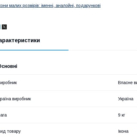
кони малих розмірів: іменні, аналойні, подарункові
арактеристики
Основні
иробник
Власне в
раїна виробник
Україна
ага
9 кг
ид товару
Ікона