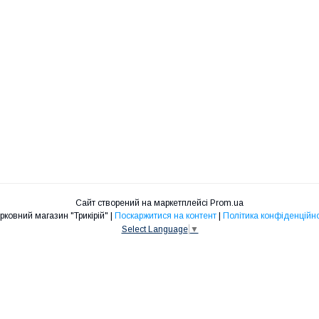
Сайт створений на маркетплейсі
Prom.ua
Церковний магазин "Трикірій" |
Поскаржитися на контент
|
Політика конфіденційно
Select Language
▼