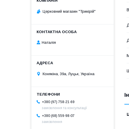
В
Церковний магазин "Трикірій"
Д
Наталія
М
Конякіна, 39а, Луцьк, Україна
І
+380 (97) 758-21-69
замовлення та консультації
Ц
+380 (68) 559-98-07
замовлення