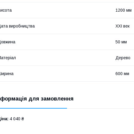
исота
1200 мм
ата виробництва
XXI век
Довжина
50 мм
атеріал
Дерево
Ширина
600 мм
нформація для замовлення
іна:
4 040 ₴