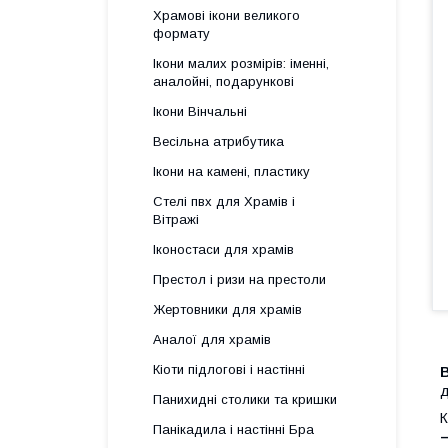
Храмові ікони великого
формату
Ікони малих розмірів: іменні,
аналойні, подарункові
Ікони Вінчальні
Весільна атрибутика
Ікони на камені, пластику
Стелі пвх для Храмів і
Вітражі
Іконостаси для храмів
Престол і ризи на престоли
Жертовники для храмів
Аналої для храмів
Кіоти підлогові і настінні
д
Панихидні столики та кришки
К
Панікадила і настінні Бра
–