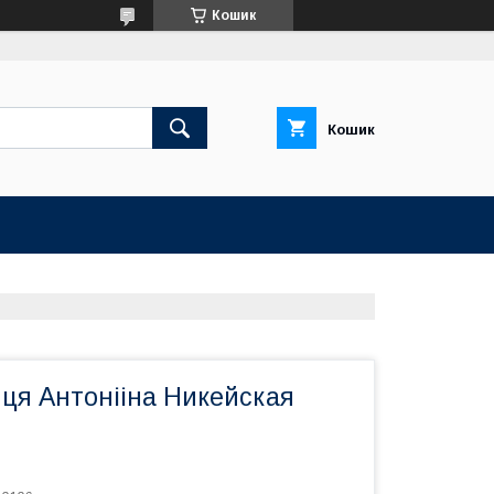
Кошик
Кошик
иця Антонііна Никейская