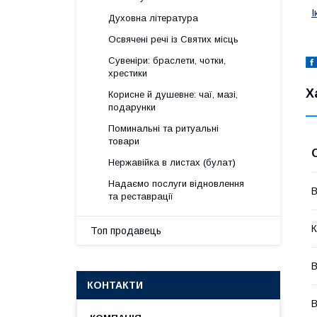
І
Духовна література
Освячені речі із Святих місць
Сувеніри: браслети, чотки,
хрестики
Х
Корисне й душевне: чаї, мазі,
подарунки
Поминальні та ритуальні
товари
Нержавійка в листах (булат)
Надаємо послуги відновлення
В
та реставрації
К
Топ продавець
В
КОНТАКТИ
В