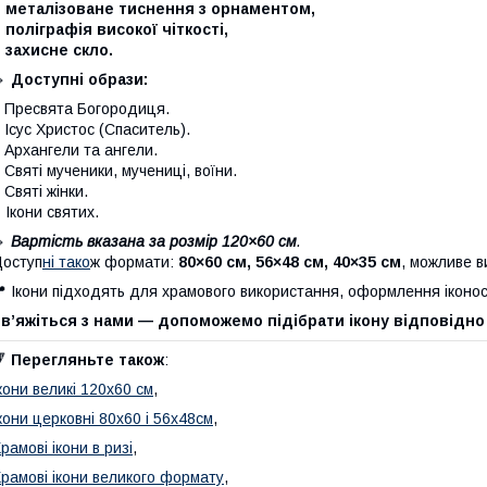
– металізоване тиснення з орнаментом,
 поліграфія високої чіткості,
 захисне скло.
🔹
Доступні образи:
 Пресвята Богородиця.
 Ісус Христос (Спаситель).
 Архангели та ангели.
 Святі мученики, мучениці, воїни.
 Святі жінки.
–
Ікони святих.
🔹
Вартість вказана за розмір 120×60 см
.
оступ
ні тако
ж формати:
80×60 см, 56×48 см, 40×35 см
, можливе в
 Ікони підходять для храмового використання, оформлення іконо
в’яжіться з нами — допоможемо підібрати ікону відповідно
🔻
Перегляньте також
:
кони великі 120х60 см
,
кони церковні 80х60 і 56х48см
,
рамові ікони в ризі
,
рамові ікони великого формату
,