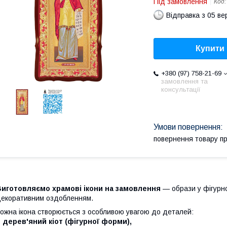
Під замовлення
Код
Відправка з 05 в
Купити
+380 (97) 758-21-69
замовлення та
консультації
повернення товару п
Виготовляємо храмові ікони на замовлення
— образи у фігурно
екоративним оздобленням.
ожна ікона створюється з особливою увагою до деталей:
 дерев'яний кіот (фігурної форми),