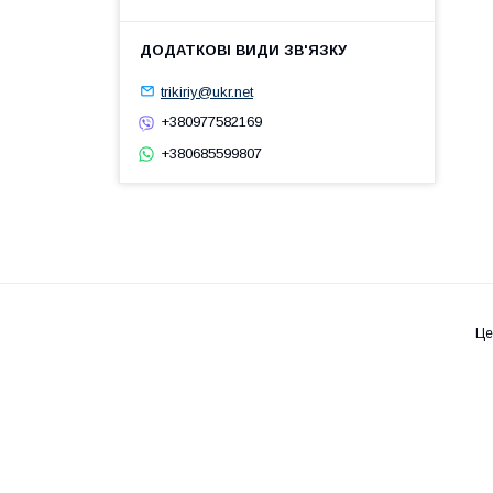
trikiriy@ukr.net
+380977582169
+380685599807