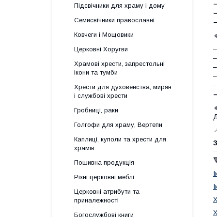
Підсвічники для храму і дому
–
Семисвічники православні
–
Ковчеги і Мощовики
–
Церковні Хоругви
–
Храмові хрести, запрестольні
–
ікони та тумби
–
–
Хрести для духовенства, мирян
і службові хрести
Гробниці, раки
Д
Голгофи для храму, Вертепи

Каплиці, куполи та хрести для
З
храмів
Пошивна продукція
І
Різні церковні меблі
І
Церковні атрибути та
Х
приналежності
Х
Богослужбові книги