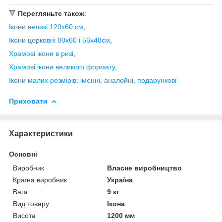
🔻
Перегляньте також
:
Ікони великі 120х60 см
,
Ікони церковні 80х60 і 56х48см
,
Храмові ікони в ризі
,
Храмові ікони великого формату
,
Ікони малих розмірів: іменні, аналойні, подарункові
Приховати
Характеристики
Основні
Виробник
Власне виробництво
Країна виробник
Україна
Вага
9 кг
Вид товару
Ікона
Висота
1200 мм