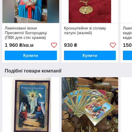
Ламіновані ікони
Кронштейни зі сплаву
Ламп
Пресвятої Богородиці
латуні (малий)
каді
(ПВХ для стін храмів)
кади
1 960
930
150
₴/кв.м
₴
Купити
Купити
Подібні товари компанії