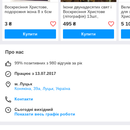
Воскресіння Христове,
Ікони двунадесятих свят і
Вели
подорожня ікона 8 х 6см
Воскресіння Христове
для 
(літографія) 13шт.,
Хрис
30х22,5см
пекл
3
495
5 1
₴
₴
(фиг
Купити
Купити
Про нас
99% позитивних з 980 відгуків за рік
Працює з 13.07.2017
м. Луцьк
Конякіна, 39а, Луцьк, Україна
Контакти
Сьогодні вихідний
Показати весь графік роботи