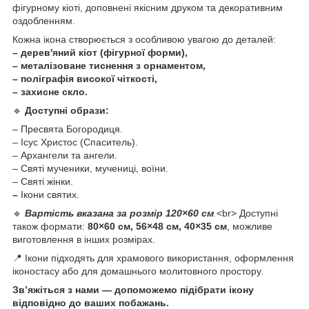
фігурному кіоті, доповнені якісним друком та декоративним
оздобленням.
Кожна ікона створюється з особливою увагою до деталей:
– дерев'яний кіот (фігурної форми),
– металізоване тиснення з орнаментом,
– поліграфія високої чіткості,
– захисне скло.
🔹
Доступні образи:
– Пресвята Богородиця.
– Ісус Христос (Спаситель).
– Архангели та ангели.
– Святі мученики, мучениці, воїни.
– Святі жінки.
–
Ікони святих.
🔹
Вартість вказана за розмір 120×60 см
.
<br> Доступні
також формати:
80×60 см, 56×48 см, 40×35 см
, можливе
виготовлення в інших розмірах.
📍 Ікони підходять для храмового використання, оформлення
іконостасу або для домашнього молитовного простору.
Зв’яжіться з нами — допоможемо підібрати ікону
відповідно до ваших побажань.