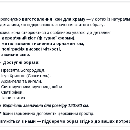
Пропонуємо
виготовлення ікон для храму
— у кіотах із натурал
 деталями, які підкреслюють значення святого образу.
ожна ікона створюється з особливою увагою до деталей:
 дерев'яний кіот (фігурної форми),
– металізоване тиснення з орнаментом,
 поліграфія високої чіткості,
 захисне скло.
🔹
Доступні образи:
 Пресвята Богородиця.
 Ісус Христос (Спаситель).
 Архангели та ангели.
 Святі мученики, мучениці, воїни.
 Святі жінки.
–
Ікони святих.
 Вартість зазначена для розміру 120×80 см.
 Ікони гармонійно доповнять церковний простір.
в’яжіться з нами — підберемо образ згідно до ваших потре