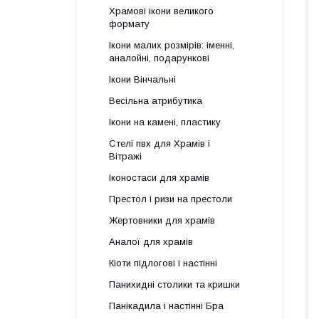
Храмові ікони великого
формату
Ікони малих розмірів: іменні,
аналойні, подарункові
Ікони Вінчальні
Весільна атрибутика
Ікони на камені, пластику
Стелі пвх для Храмів і
Вітражі
Іконостаси для храмів
Престол і ризи на престоли
Жертовники для храмів
Аналої для храмів
Кіоти підлогові і настінні
Панихидні столики та кришки
Панікадила і настінні Бра