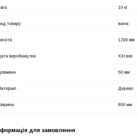
ага
10 кг
ид товару
Ікона
исота
1200 мм
ата виробництва
XXI век
Довжина
50 мм
атеріал
Дерево
Ширина
800 мм
нформація для замовлення