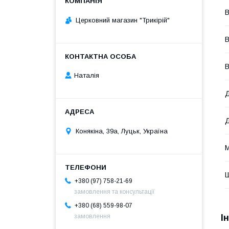
В
Церковний магазин "Трикірій"
В
В
Наталія
Д
Конякіна, 39а, Луцьк, Україна
М
+380 (97) 758-21-69
замовлення та консультації
+380 (68) 559-98-07
І
замовлення