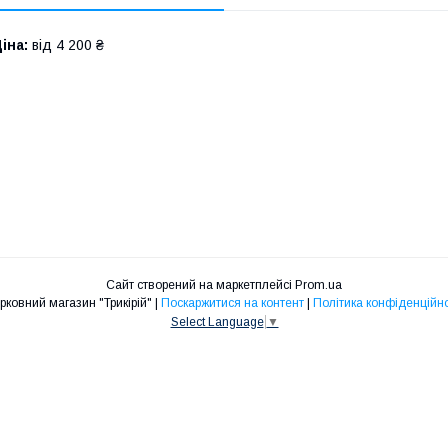
іна:
від 4 200 ₴
Сайт створений на маркетплейсі
Prom.ua
Церковний магазин "Трикірій" |
Поскаржитися на контент
|
Політика конфіденційно
Select Language
▼