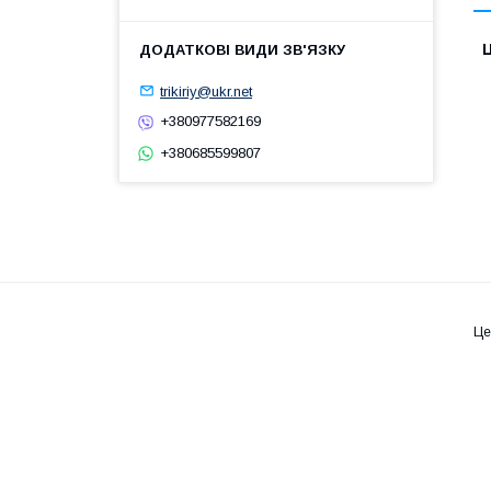
Ц
trikiriy@ukr.net
+380977582169
+380685599807