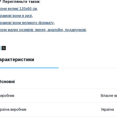
🔻
Перегляньте також
:
кони великі 120х60 см
,
рамові ікони в ризі
,
рамові ікони великого формату
,
кони малих розмірів: іменні, аналойні, подарункові
.
арактеристики
Основні
иробник
Власне в
раїна виробник
Україна