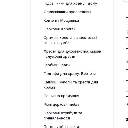
Підсвічники для храму і дому
Семисвічники православні
Ковчеги і Мощовики
і
Церковні Хоругви
К
–
Храмові хрести, запрестольні
ікони та тумби
–
Хрести для духовенства, мирян
–
і службові хрести
Гробниці, раки
–
Голгофи для храму, Вертепи
–
–
Каплиці, куполи та хрести для
–
храмів
–
Пошивна продукція

Різні церковні меблі

Церковні атрибути та
приналежності
З
Богослужбові книги