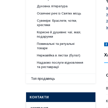
Духовна література
І
Освячені речі із Святих місць
Х
Сувеніри: браслети, чотки,
Х
хрестики
І
Корисне й душевне: чаї, мазі,
подарунки
Поминальні та ритуальні
товари
Х
Нержавійка в листах (булат)
Надаємо послуги відновлення
та реставрації
Топ продавець
В
КОНТАКТИ
К