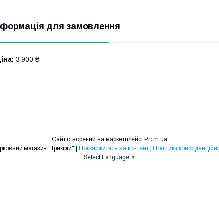
нформація для замовлення
іна:
3 900 ₴
Сайт створений на маркетплейсі
Prom.ua
Церковний магазин "Трикірій" |
Поскаржитися на контент
|
Політика конфіденційно
Select Language
▼