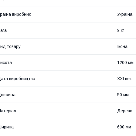
раїна виробник
Україна
ага
9 кг
ид товару
Ікона
исота
1200 мм
ата виробництва
XXI век
Довжина
50 мм
атеріал
Дерево
Ширина
600 мм