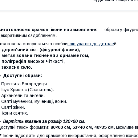
Виготовляємо храмові ікони на замовлення
— образи у фігурно
екоративним оздобленням.
ожна ікона створюється з особли
вою увагою до детале
й:
 дерев'яний кіот (фігурної форми),
– металізоване тиснення з орнаментом,
 поліграфія високої чіткості,
 захисне скло.
🔹
Доступні образи:
 Пресвята Богородиця.
 Ісус Христос (Спаситель).
 Архангели та ангели.
 Святі мученики, мучениці, воїни.
 Святі жінки.
–
Ікони святих.
🔹
Вартість вказана за розмір 120×60 см
.
оступні також формати:
80×60 см, 53×40 см, 40×35 см
, можливе в
 Ікони підходять для храмового використання, оформлення іконо