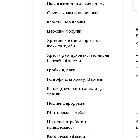
Підсвічники для храму і дому
Семисвічники православні
Ковчеги і Мощовики
Церковні Хоругви
д
Храмові хрести, запрестольні
К
ікони та тумби
–
Хрести для духовенства, мирян
і службові хрести
–
–
Гробниці, раки
Голгофи для храму, Вертепи
–
Каплиці, куполи та хрести для
–
храмів
–
–
Пошивна продукція
–
Різні церковні меблі
Церковні атрибути та
Д
приналежності

Богослужбові книги