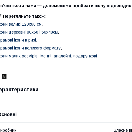
в’яжіться з нами — допоможемо підібрати ікону відповідно
🔻
Перегляньте також
:
кони великі 120х60 см
,
кони церковні 80х60 і 56х48см
,
рамові ікони в ризі
,
рамові ікони великого формату
,
кони малих розмірів: іменні, аналойні, подарункові
арактеристики
Основні
иробник
Власне в