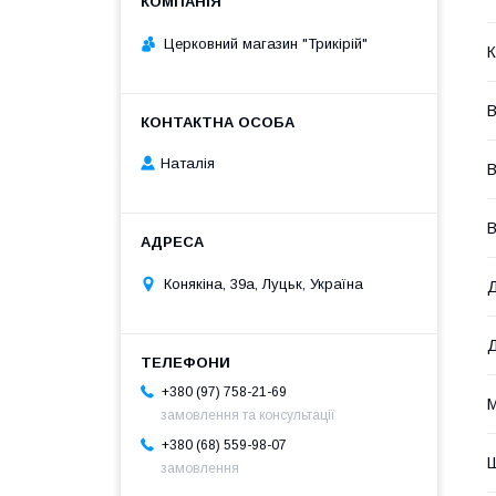
Церковний магазин "Трикірій"
К
В
Наталія
В
В
Конякіна, 39а, Луцьк, Україна
Д
+380 (97) 758-21-69
М
замовлення та консультації
+380 (68) 559-98-07
замовлення