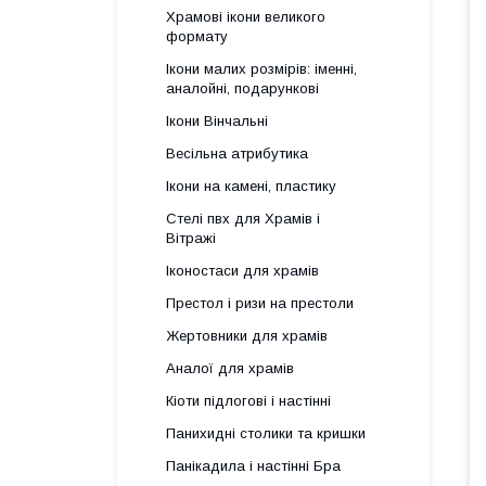
Храмові ікони великого
формату
Ікони малих розмірів: іменні,
аналойні, подарункові
Ікони Вінчальні
Весільна атрибутика
Ікони на камені, пластику
Стелі пвх для Храмів і
Вітражі
Іконостаси для храмів
Престол і ризи на престоли
Жертовники для храмів
Аналої для храмів
Кіоти підлогові і настінні
Панихидні столики та кришки
Панікадила і настінні Бра