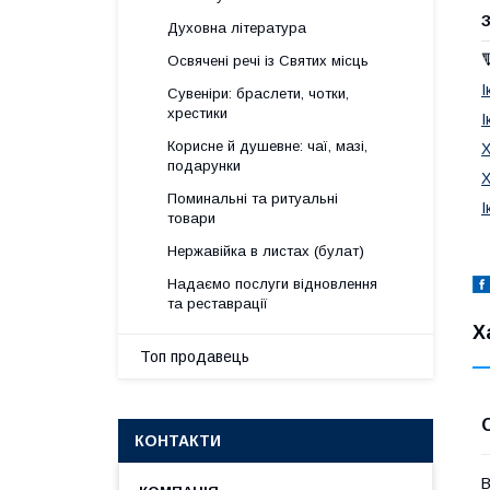
З
Духовна література
Освячені речі із Святих місць
І
Сувеніри: браслети, чотки,
хрестики
І
Корисне й душевне: чаї, мазі,
Х
подарунки
Х
Поминальні та ритуальні
І
товари
Нержавійка в листах (булат)
Надаємо послуги відновлення
та реставрації
Х
Топ продавець
КОНТАКТИ
В