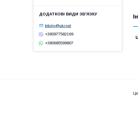
І
trikiriy@ukr.net
+380977582169
Ц
+380685599807