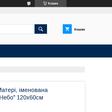
Кошик
Кошик
Матері, іменована
 Небо" 120х60см