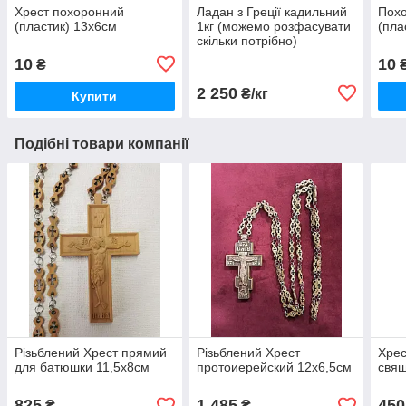
Хрест похоронний
Ладан з Греції кадильний
Похо
(пластик) 13х6см
1кг (можемо розфасувати
(пла
скільки потрібно)
10
10
₴
2 250
₴/кг
Купити
Подібні товари компанії
Різьблений Хрест прямий
Різьблений Хрест
Хрес
для батюшки 11,5х8см
протоиерейский 12х6,5см
свящ
825
1 485
450
₴
₴