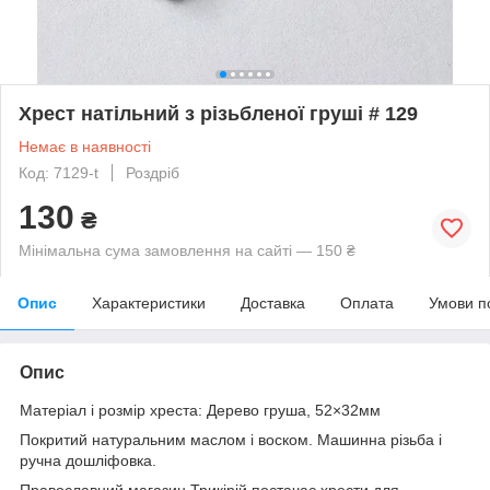
Хрест натільний з різьбленої груші # 129
Немає в наявності
Код: 7129-t
Роздріб
130
₴
Мінімальна сума замовлення на сайті — 150 ₴
Опис
Характеристики
Доставка
Оплата
Умови п
Опис
Матеріал і розмір хреста: Дерево груша, 52×32мм
Покритий натуральним маслом і воском. Машинна різьба і
ручна дошліфовка.
Православний магазин Трикірій постачає хрести для