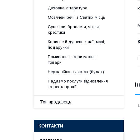
Духовна література
К
Освячені речі із Святих місць
М
Сувеніри: браслети, чотки,
хрестики
Корисне й душевне: чаї, мазі,
подарунки
Поминальні та ритуальні
П
товари
Нержавійка в листах (булат)
Надаємо послуги відновлення
І
та реставрації
Топ продавець
Ц
КОНТАКТИ