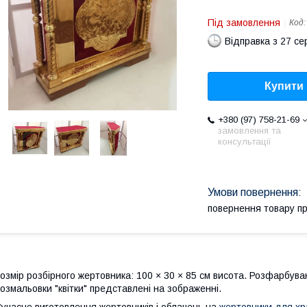
Під замовлення
Код
Відправка з 27 се
Купити
+380 (97) 758-21-69
замовлення та
консультації
повернення товару п
озмір
розбірного
жертовника
:
100
×
30
×
85
см
висота
.
Розфарбува
озмальовки
"
квітки
"
представлені
на
зображенні
.
учасне виготовлення жертовників і облачень на
жертовники для хр