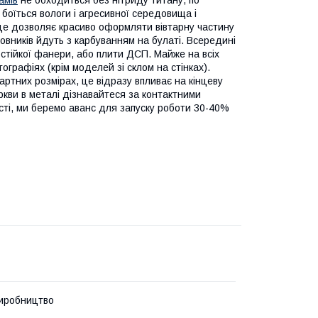
боїться вологи і агресивної середовища і
е це дозволяє красиво оформляти вівтарну частину
овників йдуть з карбуванням на булаті. Всередині
остійкої фанери, або плити ДСП. Майже на всіх
графіях (крім моделей зі склом на стінках).
ртних розмірах, це відразу впливає на кінцеву
ркви в металі дізнавайтеся за контактними
сті, ми беремо аванс для запуску роботи 30-40%
иробництво