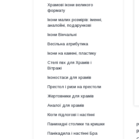
Храмові ікони великого
формату
Ікони малих розмірів: іменні,
аналойні, подарункові
Ікони Вінчальні
Весільна атрибутика
Ікони на камені, пластику
Стелі пвх для Храмів і
Вітражі
Іконостаси для храмів
Престол і ризи на престоли
Жертовники для храмів
Аналої для храмів
Кіоти підлогові і настінні
Панихидні столики та кришки
Р
р
Панікадила і настінні Бра
С