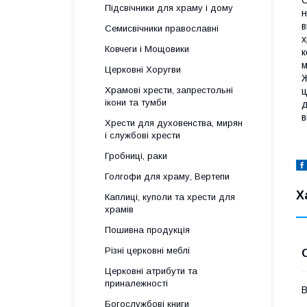
Підсвічники для храму і дому
н
в
Семисвічники православні
х
Ковчеги і Мощовики
к
м
Церковні Хоругви
Ж
Храмові хрести, запрестольні
ц
ікони та тумби
д
в
Хрести для духовенства, мирян
і службові хрести
Гробниці, раки
Голгофи для храму, Вертепи
Х
Каплиці, куполи та хрести для
храмів
Пошивна продукція
Різні церковні меблі
Церковні атрибути та
приналежності
В
Богослужбові книги