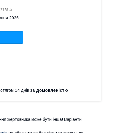
:
7115-tk
рпня 2026
ротягом 14 днів
за домовленістю
ння
жертовника
може
бути
інша
!
Варіанти
амів
не обходиться без нітриду титану, по