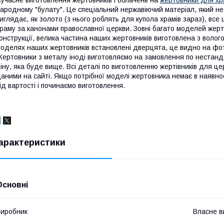
ародному "булату". Це спеціальний нержавіючий матеріал, який не 
иглядає, як золото (з нього роблять для купола храмів зараз), вс
раму за канонами православної церкви. Зовні багато моделей жерт
онструкції, велика частина наших жертовників виготовлена з волог
оделях наших жертовників встановлені дверцята, це видно на фото
ертовники з металу іноді виготовляємо на замовлення по нестанда
іну, яка буде вище. Всі деталі по виготовленню жертівників для це
аними на сайті. Якщо потрібної моделі жертовника немає в наявно
ід вартості і починаємо виготовлення.
арактеристики
Основні
иробник
Власне в