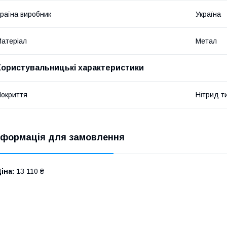
раїна виробник
Україна
атеріал
Метал
Користувальницькі характеристики
окриття
Нітрид т
нформація для замовлення
іна:
13 110 ₴