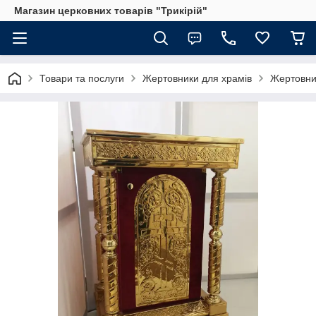
Магазин церковних товарів "Трикірій"
Товари та послуги
Жертовники для храмів
Жертовник