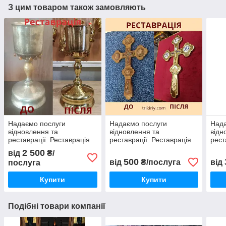
З цим товаром також замовляють
Надаємо послуги
Надаємо послуги
Нада
відновлення та
відновлення та
відн
реставрації. Реставрація
реставрації. Реставрація
рест
церковної чаші, потири на
требного латунного
Посу
2 500
від
₴/
0.5 л.
хреста
лату
500
від
₴/послуга
від
послуга
Купити
Купити
Подібні товари компанії