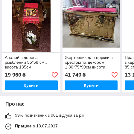
Аналой з дерева
Жертовник для церкви з
Прав
різьблений 55*58 см.,
хрестом та декором
з ка
висота 135см.
1,80*75*90см висоти
85 с
(спецзамовлення)
(спе
19 960
41 740
13 
₴
₴
Купити
Купити
Про нас
99% позитивних з 981 відгука за рік
Працює з 13.07.2017