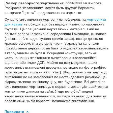
Размер разборного жертвенника: 55×40×80 см высота
.
Раскраска жертвенника может быть другая! Варианты
раскраски "цветка" представлены на картинке.
Сучасне виготовлення жертовників і облачень на
жертовники
для храмів
не обходиться без нітриду титану, по народному
"булату". Це спеціальний нержавіючий матеріал, який не
боїться вологи і агресивної середовища і виглядає, як золото
(з нього роблять для купола храмів зараз), все це дозволяє
красиво оформляти вівтарну частину храму за канонами
православної церкви. Зовні багато моделей жертовників йдуть
з карбуванням на булаті. Всередині конструкції, велика
частина наших жертовників виготовлена з вологостійкої
фанери, або плити ДСП. Майже на всіх моделях наших
жертовників встановлені дверцята, це видно на фотографіях
(крім моделей зі склом на стінках). Жертовники з металу іноді
виготовляємо на замовлення по нестандартних розмірах, це
відразу впливає на кінцеву ціну, яка буде вище. Всі деталі по
виготовленню жертівників для церкви в металі дізнавайтеся за
контактними даними на сайті. Якщо потрібної моделі
жертовника немає в наявності, ми беремо аванс для запуску
роботи 30-40% від вартості і починаємо виготовлення.
Приховати