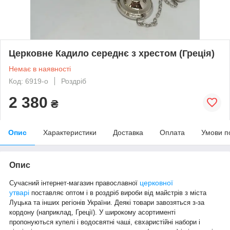
Церковне Кадило середнє з хрестом (Греція)
Немає в наявності
Код: 6919-o
Роздріб
2 380
₴
Опис
Характеристики
Доставка
Оплата
Умови п
Опис
церковної
Сучасний інтернет-магазин православної
утварі
поставляє оптом і в роздріб вироби від майстрів з міста
Луцька та інших регіонів України. Деякі товари завозяться з-за
кордону (наприклад, Греції). У широкому асортименті
пропонуються купелі і водосвятні чаші, євхаристійні набори і