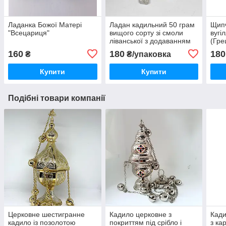
Ладанка Божої Матері
Ладан кадильний 50 грам
Щипч
"Всецариця"
вищого сорту зі смоли
вугі
ліванської з додаванням
(Гре
натуральних масел
160
180
180
₴
₴/упаковка
(Греція)
Купити
Купити
Подібні товари компанії
Церковне шестигранне
Кадило церковне з
Кади
кадило із позолотою
покриттям під срібло і
з ка