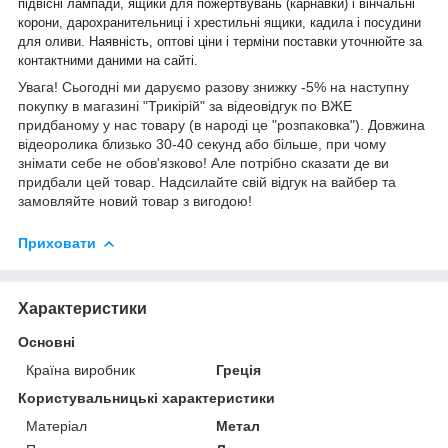
підвісні лампади, ящики для пожертвувань (карнавки) і вінчальні
корони, дарохранительниці і хрестильні ящики, кадила і посудини
для оливи. Наявність, оптові ціни і терміни поставки уточнюйте за
контактними даними на сайті.
Увага! Сьогодні ми даруємо разову знижку -5% на наступну
покупку в магазині "Трикірій" за відеовідгук по ВЖЕ
придбаному у нас товару (в народі це "розпаковка"). Довжина
відеоролика близько 30-40 секунд або більше, при чому
знімати себе не обов'язково! Але потрібно сказати де ви
придбали цей товар. Надсилайте свій відгук на вайбер та
замовляйте новий товар з вигодою!
Приховати
Характеристики
Основні
Країна виробник
Греція
Користувальницькі характеристики
Матеріал
Метал