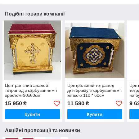
Подібні товари компанії
Центральний аналой
Центральний тетрапод
Цен
тетрапод з карбуванням і
для храму з карбуванням і
тетр
хрестом 90х60см
квіткою 110 * 60см
на б
62с
15 950
11 580
9 6
₴
₴
Купити
Купити
Акційні пропозиції та новинки