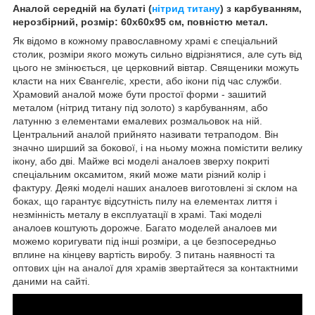
Аналой середній на булаті (
нітрид титану
) з карбуванням,
нерозбірний, розмір: 60х60х95 см, повністю метал.
Як відомо в кожному православному храмі є спеціальний
столик, розміри якого можуть сильно відрізнятися, але суть від
цього не змінюється, це церковний вівтар. Священики можуть
класти на них Євангеліє, хрести, або ікони під час служби.
Храмовий аналой може бути простої форми - зашитий
металом (нітрид титану під золото) з карбуванням, або
латунню з елементами емалевих розмальовок на ній.
Центральний аналой прийнято називати тетраподом. Він
значно ширший за бокової, і на ньому можна помістити велику
ікону, або дві. Майже всі моделі аналоев зверху покриті
спеціальним оксамитом, який може мати різний колір і
фактуру. Деякі моделі наших аналоев виготовлені зі склом на
боках, що гарантує відсутність пилу на елементах лиття і
незмінність металу в експлуатації в храмі. Такі моделі
аналоев коштують дорожче. Багато моделей аналоев ми
можемо коригувати під інші розміри, а це безпосередньо
вплине на кінцеву вартість виробу. З питань наявності та
оптових цін на аналої для храмів звертайтеся за контактними
даними на сайті.