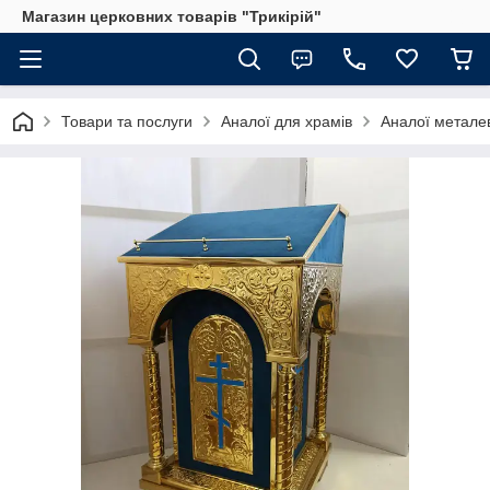
Магазин церковних товарів "Трикірій"
Товари та послуги
Аналої для храмів
Аналої металев