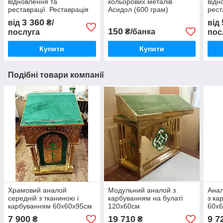
відновлення та
кольорових металів
відн
реставрації. Реставрація
Асидол (600 грам)
рест
бокового аналоя
церк
3 360
від
₴/
від
150
₴/банка
послуга
пос
Купити
Купити
Подібні товари компанії
Храмовий аналой
Модульний аналой з
Анал
середній з тканиною і
карбуванням на булаті
з ка
карбуванням 60х60х95см
120х60см
60х
7 900
19 710
9 7
₴
₴