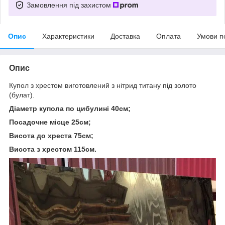
Замовлення під захистом
Опис
Характеристики
Доставка
Оплата
Умови п
Опис
Купол з хрестом виготовлений з нітрид титану під золото
(булат).
Діаметр купола по цибулині 40см;
Посадочне місце 25см;
Висота до хреста 75см;
Висота з хрестом 115см.