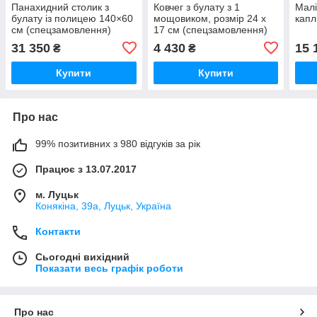
Панахидний столик з
Ковчег з булату з 1
Малі
булату із полицею 140×60
мощовиком, розмір 24 х
капл
см (спецзамовлення)
17 см (спецзамовлення)
31 350
4 430
15 
₴
₴
Купити
Купити
Про нас
99% позитивних з 980 відгуків за рік
Працює з 13.07.2017
м. Луцьк
Конякіна, 39а, Луцьк, Україна
Контакти
Сьогодні вихідний
Показати весь графік роботи
Про нас