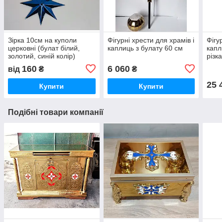
Зірка 10см на куполи
Фігурні хрести для храмів і
Фігу
церковні (булат білий,
каплиць з булату 60 см
капл
золотий, синій колір)
різк
160
6 060
від
₴
₴
25 
Купити
Купити
Подібні товари компанії