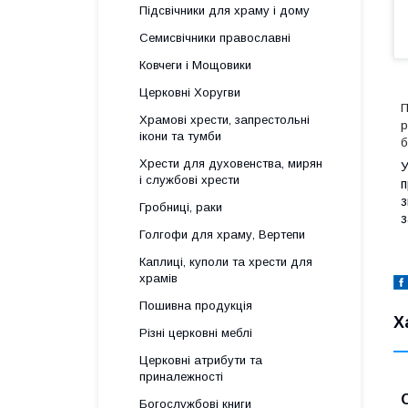
Підсвічники для храму і дому
Семисвічники православні
Ковчеги і Мощовики
Церковні Хоругви
П
Храмові хрести, запрестольні
р
ікони та тумби
б
Хрести для духовенства, мирян
У
і службові хрести
п
з
Гробниці, раки
з
Голгофи для храму, Вертепи
Каплиці, куполи та хрести для
храмів
Пошивна продукція
Х
Різні церковні меблі
Церковні атрибути та
приналежності
Богослужбові книги