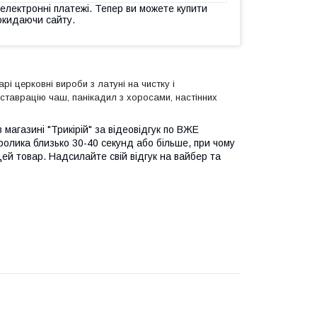
 електронні платежі. Тепер ви можете купити
окидаючи сайту.
рі церковні вироби з латуні на чистку і
еставрацію чаш, панікадил з хоросами, настінних
 магазині "Трикірій" за відеовідгук по ВЖЕ
ролика близько 30-40 секунд або більше, при чому
цей товар. Надсилайте свій відгук на вайбер та