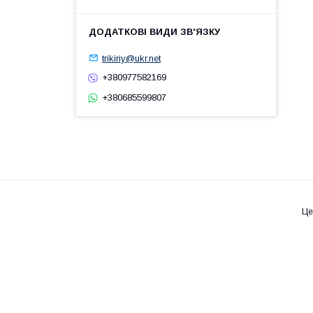
trikiriy@ukr.net
+380977582169
+380685599807