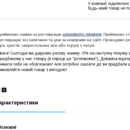
У компанії підключені
будь-який товар не п
церковного начиння
риймаємо заявки на реставрацію
. Приймаємо ста
еставрацію, всі запитання та ціни за номерами на сайті. Проводимо р
.
ра, хрестів, запрестольных ікон або хоругв з латуні
вага! Сьогодні ми даруємо разову знижку -5% на наступну покупку в
ридбаному у нас товару (в народі це "розпаковка"). Довжина відео
німати себе не обов'язково! Але потрібно сказати де ви придбали 
амовляйте новий товар з вигодою!
арактеристики
Основні