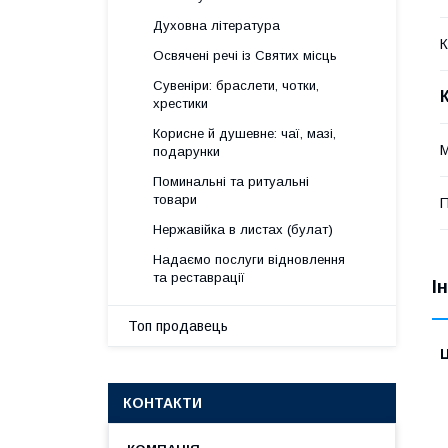
Духовна література
К
Освячені речі із Святих місць
Сувеніри: браслети, чотки,
хрестики
Корисне й душевне: чаї, мазі,
М
подарунки
Поминальні та ритуальні
товари
П
Нержавійка в листах (булат)
Надаємо послуги відновлення
та реставрації
І
Топ продавець
Ц
КОНТАКТИ