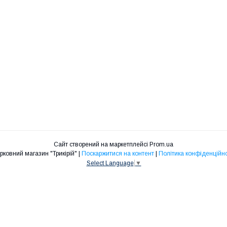
Сайт створений на маркетплейсі
Prom.ua
Церковний магазин "Трикірій" |
Поскаржитися на контент
|
Політика конфіденційно
Select Language
▼