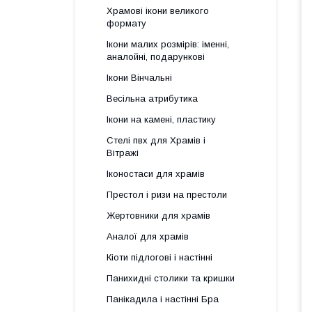
Храмові ікони великого
формату
Ікони малих розмірів: іменні,
аналойні, подарункові
Ікони Вінчальні
Весільна атрибутика
Ікони на камені, пластику
Стелі пвх для Храмів і
Вітражі
Іконостаси для храмів
Престол і ризи на престоли
Жертовники для храмів
Аналої для храмів
Кіоти підлогові і настінні
Панихидні столики та кришки
Панікадила і настінні Бра