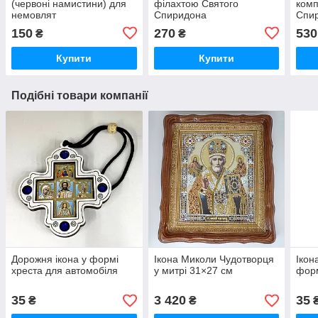
(червоні намистини) для
філахтою Святого
комп
немовлят
Спиридона
Спир
Тримифунтського (Греція,
дере
150
270
530
₴
₴
о.Корфу)
хрес
Купити
Купити
Подібні товари компанії
Дорожня ікона у формі
Ікона Миколи Чудотворця
Ікон
хреста для автомобіля
у митрі 31×27 см
форм
35
3 420
35
₴
₴