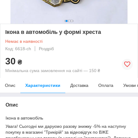
Ікона в автомобіль у формі хреста
Немає в наявності
Код: 6618-ch
Роздріб
30
₴
Мінімальна сума замовлення на сайті — 150 ₴
Опис
Характеристики
Доставка
Оплата
Умови 
Опис
Ікона в автомобіль
Увага! Сьогодні ми даруємо разову знижку -5% на наступну
покупку в магазині "Трикірій" за відеовідгук по ВЖЕ
придбаному у нас товару (в народі це "розпаковка"). Довжина