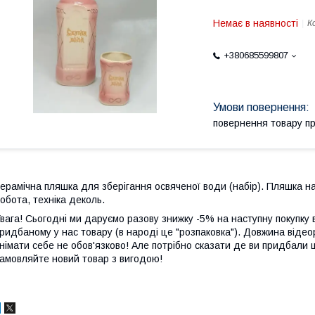
Немає в наявності
К
+380685599807
повернення товару п
ерамічна
пляшка
для
зберігання
освяченої
води
(
набір
).
Пляшка
н
обота
,
техніка
деколь
.
вага! Сьогодні ми даруємо разову знижку -5% на наступну покупку в
ридбаному у нас товару (в народі це "розпаковка"). Довжина відео
німати себе не обов'язково! Але потрібно сказати де ви придбали 
амовляйте новий товар з вигодою!