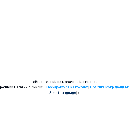
Сайт створений на маркетплейсі
Prom.ua
Церковний магазин "Трикірій" |
Поскаржитися на контент
|
Політика конфіденційно
Select Language
▼