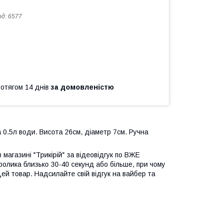
од:
6577
ротягом 14 днів
за домовленістю
а
0.5л
води
.
Висота
26см
,
діаметр
7см
.
Ручна
 магазині "Трикірій" за відеовідгук по ВЖЕ
ролика близько 30-40 секунд або більше, при чому
цей товар. Надсилайте свій відгук на вайбер та