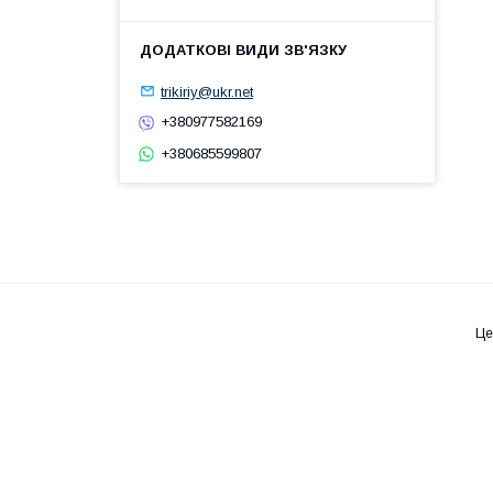
trikiriy@ukr.net
+380977582169
+380685599807