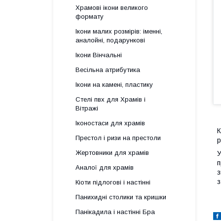
Храмові ікони великого
формату
Ікони малих розмірів: іменні,
аналойні, подарункові
Ікони Вінчальні
Весільна атрибутика
Ікони на камені, пластику
Стелі пвх для Храмів і
Вітражі
Іконостаси для храмів
К
Престол і ризи на престоли
р
Жертовники для храмів
У
п
Аналої для храмів
з
з
Кіоти підлогові і настінні
Панихидні столики та кришки
Панікадила і настінні Бра