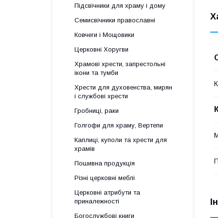
Підсвічники для храму і дому
Х
Семисвічники православні
Ковчеги і Мощовики
Церковні Хоругви
Храмові хрести, запрестольні
ікони та тумби
К
Хрести для духовенства, мирян
і службові хрести
Гробниці, раки
Голгофи для храму, Вертепи
М
Каплиці, куполи та хрести для
храмів
П
Пошивна продукція
Різні церковні меблі
Церковні атрибути та
І
приналежності
Богослужбові книги